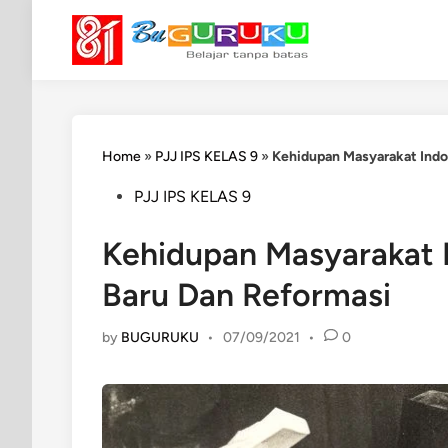
Skip
to
content
Home
»
PJJ IPS KELAS 9
»
Kehidupan Masyarakat Indo
Posted
PJJ IPS KELAS 9
in
Kehidupan Masyarakat 
Baru Dan Reformasi
by
BUGURUKU
•
07/09/2021
•
0