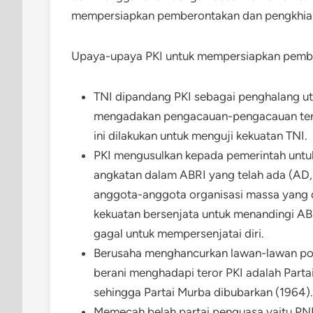
mempersiapkan pemberontakan dan pengkhia
Upaya-upaya PKI untuk mempersiapkan pember
TNI dipandang PKI sebagai penghalang u
mengadakan pengacauan-pengacauan terha
ini dilakukan untuk menguji kekuatan TNI.
PKI mengusulkan kepada pemerintah untu
angkatan dalam ABRI yang telah ada (AD, A
anggota-anggota organisasi massa yang d
kekuatan bersenjata untuk menandingi ABRI
gagal untuk mempersenjatai diri.
Berusaha menghancurkan lawan-lawan polit
berani menghadapi teror PKI adalah Parta
sehingga Partai Murba dibubarkan (1964).
Memecah belah partai penguasa yaitu PN