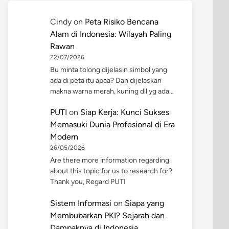
Cindy
on
Peta Risiko Bencana
Alam di Indonesia: Wilayah Paling
Rawan
22/07/2026
Bu minta tolong dijelasin simbol yang
ada di peta itu apaa? Dan dijelaskan
makna warna merah, kuning dll yg ada…
PUTI
on
Siap Kerja: Kunci Sukses
Memasuki Dunia Profesional di Era
Modern
26/05/2026
Are there more information regarding
about this topic for us to research for?
Thank you, Regard PUTI
Sistem Informasi
on
Siapa yang
Membubarkan PKI? Sejarah dan
Dampaknya di Indonesia