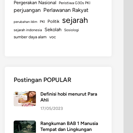
Pergerakan Nasional
Peristiwa G30s PKI
perjuangan
Perlawanan Rakyat
sejarah
Politik
perubahan iklim
PKI
Sekolah
sejarah indonesia
Sosiologi
sumber daya alam
voc
Postingan POPULAR
Definisi hobi menurut Para
Ahli
17/05/2023
Rangkuman BAB 1 Manusia
Tempat dan Lingkungan