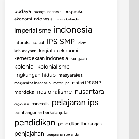
budaya
buguruku
Budaya Indonesia
ekonomi indonesia
hindia belanda
indonesia
imperialisme
IPS SMP
interaksi sosial
islam
kegiatan ekonomi
kebudayaan
kemerdekaan indonesia
kerajaan
kolonial
kolonialisme
lingkungan hidup
masyarakat
materi IPS SMP
masyarakat indonesia
materi ips
nusantara
nasionalisme
merdeka
pelajaran ips
pancasila
organisasi
pembangunan berkelanjutan
pendidikan
pendidikan lingkungan
penjajahan
penjajahan belanda