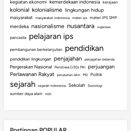
kemerdekaan indonesia
kegiatan ekonomi
kerajaan
kolonial
kolonialisme
lingkungan hidup
masyarakat
materi IPS SMP
masyarakat indonesia
materi ips
nusantara
nasionalisme
merdeka
organisasi
pelajaran ips
pancasila
pendidikan
pembangunan berkelanjutan
penjajahan
pendidikan lingkungan
penjajahan belanda
perjuangan
Pergerakan Nasional
Peristiwa G30s PKI
Perlawanan Rakyat
Politik
perubahan iklim
PKI
sejarah
Sekolah
sejarah indonesia
Sosiologi
sumber daya alam
voc
Postingan POPULAR