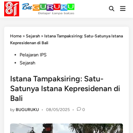
Skip
Mai
to
Open
Men
Search
content
Home
»
Sejarah
»
Istana Tampaksiring: Satu-Satunya Istana
Kepresidenan di Bali
Posted
Pelajaran IPS
in
Sejarah
Istana Tampaksiring: Satu-
Satunya Istana Kepresidenan di
Bali
by
BUGURUKU
•
08/05/2025
•
0