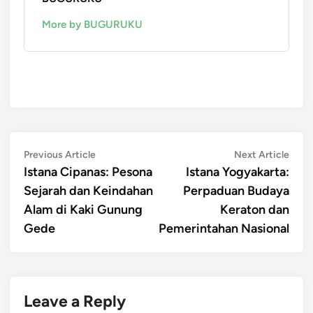
More by BUGURUKU
Post
Previous
Next
Previous Article
Next Article
article:
artic
Istana Cipanas: Pesona
Istana Yogyakarta:
navigation
Sejarah dan Keindahan
Perpaduan Budaya
Alam di Kaki Gunung
Keraton dan
Gede
Pemerintahan Nasional
Leave a Reply