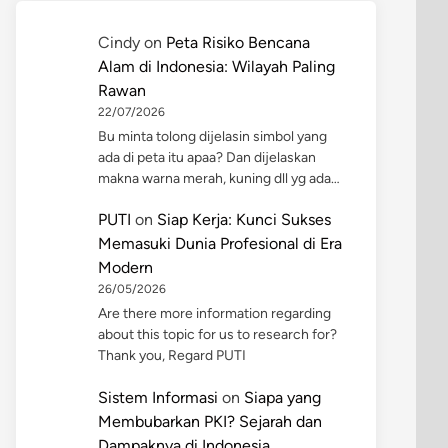
Cindy
on
Peta Risiko Bencana
Alam di Indonesia: Wilayah Paling
Rawan
22/07/2026
Bu minta tolong dijelasin simbol yang
ada di peta itu apaa? Dan dijelaskan
makna warna merah, kuning dll yg ada…
PUTI
on
Siap Kerja: Kunci Sukses
Memasuki Dunia Profesional di Era
Modern
26/05/2026
Are there more information regarding
about this topic for us to research for?
Thank you, Regard PUTI
Sistem Informasi
on
Siapa yang
Membubarkan PKI? Sejarah dan
Dampaknya di Indonesia