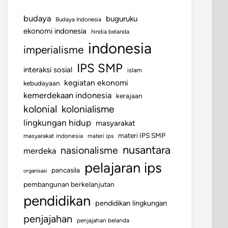
budaya
buguruku
Budaya Indonesia
ekonomi indonesia
hindia belanda
indonesia
imperialisme
IPS SMP
interaksi sosial
islam
kegiatan ekonomi
kebudayaan
kemerdekaan indonesia
kerajaan
kolonial
kolonialisme
lingkungan hidup
masyarakat
materi IPS SMP
masyarakat indonesia
materi ips
nusantara
nasionalisme
merdeka
pelajaran ips
pancasila
organisasi
pembangunan berkelanjutan
pendidikan
pendidikan lingkungan
penjajahan
penjajahan belanda