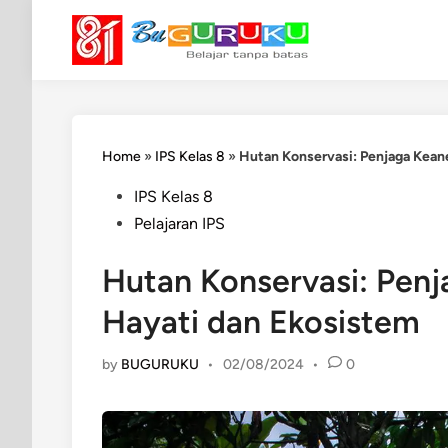
Skip
to
content
Home
»
IPS Kelas 8
»
Hutan Konservasi: Penjaga Kea
Posted
IPS Kelas 8
in
Pelajaran IPS
Hutan Konservasi: Pen
Hayati dan Ekosistem
by
BUGURUKU
•
02/08/2024
•
0