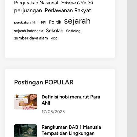
Pergerakan Nasional
Peristiwa G30s PKI
perjuangan
Perlawanan Rakyat
sejarah
Politik
perubahan iklim
PKI
Sekolah
sejarah indonesia
Sosiologi
sumber daya alam
voc
Postingan POPULAR
Definisi hobi menurut Para
Ahli
17/05/2023
Rangkuman BAB 1 Manusia
Tempat dan Lingkungan