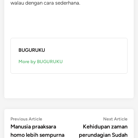
walau dengan cara sederhana.
BUGURUKU
More by BUGURUKU
Post
Previous
Next
Previous Article
Next Article
article:
artic
Manusia praaksara
Kehidupan zaman
navigation
homo lebih sempurna
perundagian Sudah