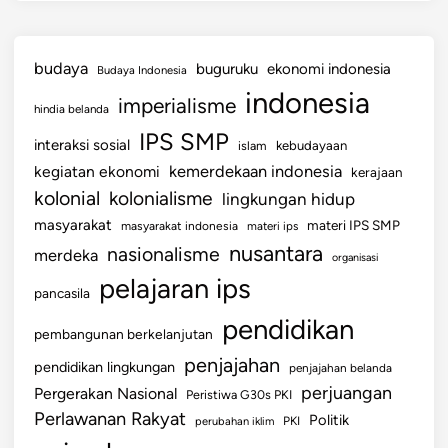
budaya
buguruku
ekonomi indonesia
Budaya Indonesia
indonesia
imperialisme
hindia belanda
IPS SMP
interaksi sosial
islam
kebudayaan
kemerdekaan indonesia
kegiatan ekonomi
kerajaan
kolonial
kolonialisme
lingkungan hidup
masyarakat
materi IPS SMP
masyarakat indonesia
materi ips
nusantara
nasionalisme
merdeka
organisasi
pelajaran ips
pancasila
pendidikan
pembangunan berkelanjutan
penjajahan
pendidikan lingkungan
penjajahan belanda
perjuangan
Pergerakan Nasional
Peristiwa G30s PKI
Perlawanan Rakyat
Politik
perubahan iklim
PKI