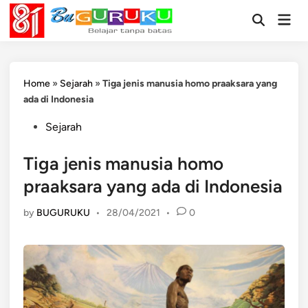
Skip
Mai
to
Open
Men
Search
content
Home
»
Sejarah
»
Tiga jenis manusia homo praaksara yang
ada di Indonesia
Posted
Sejarah
in
Tiga jenis manusia homo
praaksara yang ada di Indonesia
by
BUGURUKU
•
28/04/2021
•
0