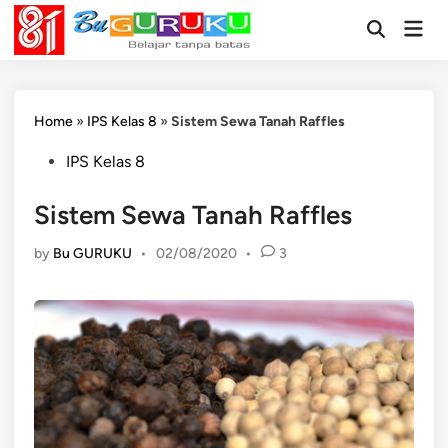
Skip
Mai
to
Open
Men
Search
content
Home
»
IPS Kelas 8
»
Sistem Sewa Tanah Raffles
Posted
IPS Kelas 8
in
Sistem Sewa Tanah Raffles
by
Bu GURUKU
•
02/08/2020
•
3