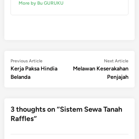
More by Bu GURUKU
Post
Previous
Next
Previous Article
Next Article
article:
artic
Kerja Paksa Hindia
Melawan Keserakahan
navigation
Belanda
Penjajah
3 thoughts on “
Sistem Sewa Tanah
Raffles
”