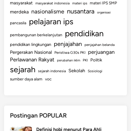
masyarakat
materi IPS SMP
masyarakat indonesia
materi ips
nusantara
nasionalisme
merdeka
organisasi
pelajaran ips
pancasila
pendidikan
pembangunan berkelanjutan
penjajahan
pendidikan lingkungan
penjajahan belanda
perjuangan
Pergerakan Nasional
Peristiwa G30s PKI
Perlawanan Rakyat
Politik
perubahan iklim
PKI
sejarah
Sekolah
sejarah indonesia
Sosiologi
sumber daya alam
voc
Postingan POPULAR
Definisi hobi menurut Para Ahli