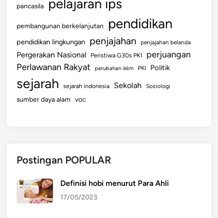
pelajaran ips
pancasila
pendidikan
pembangunan berkelanjutan
penjajahan
pendidikan lingkungan
penjajahan belanda
perjuangan
Pergerakan Nasional
Peristiwa G30s PKI
Perlawanan Rakyat
Politik
perubahan iklim
PKI
sejarah
Sekolah
sejarah indonesia
Sosiologi
sumber daya alam
voc
Postingan POPULAR
Definisi hobi menurut Para Ahli
17/05/2023