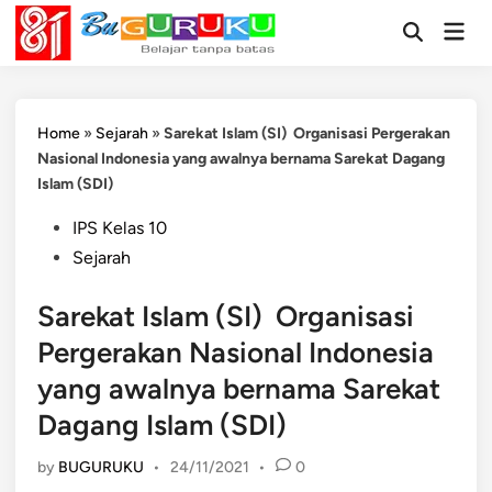
Skip
Mai
to
Open
Men
Search
content
Home
»
Sejarah
»
Sarekat Islam (SI) Organisasi Pergerakan
Nasional Indonesia yang awalnya bernama Sarekat Dagang
Islam (SDI)
Posted
IPS Kelas 10
in
Sejarah
Sarekat Islam (SI) Organisasi
Pergerakan Nasional Indonesia
yang awalnya bernama Sarekat
Dagang Islam (SDI)
by
BUGURUKU
•
24/11/2021
•
0