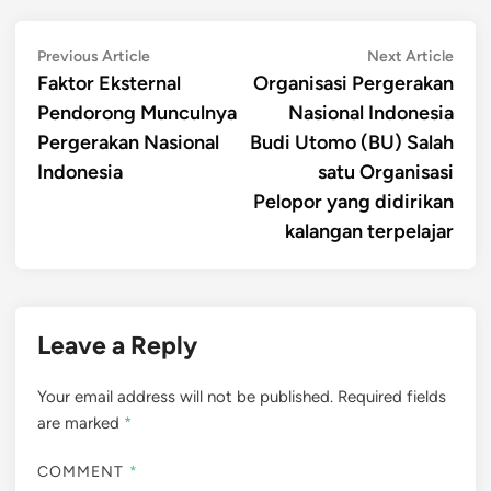
Post
Previous
Next
Previous Article
Next Article
article:
artic
Faktor Eksternal
Organisasi Pergerakan
navigation
Pendorong Munculnya
Nasional Indonesia
Pergerakan Nasional
Budi Utomo (BU) Salah
Indonesia
satu Organisasi
Pelopor yang didirikan
kalangan terpelajar
Leave a Reply
Your email address will not be published.
Required fields
are marked
*
COMMENT
*