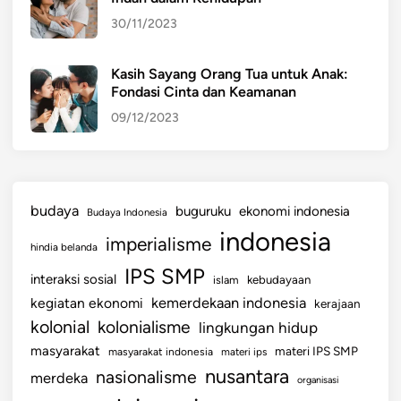
30/11/2023
Kasih Sayang Orang Tua untuk Anak:
Fondasi Cinta dan Keamanan
09/12/2023
budaya
buguruku
ekonomi indonesia
Budaya Indonesia
indonesia
imperialisme
hindia belanda
IPS SMP
interaksi sosial
islam
kebudayaan
kemerdekaan indonesia
kegiatan ekonomi
kerajaan
kolonial
kolonialisme
lingkungan hidup
masyarakat
materi IPS SMP
masyarakat indonesia
materi ips
nusantara
nasionalisme
merdeka
organisasi