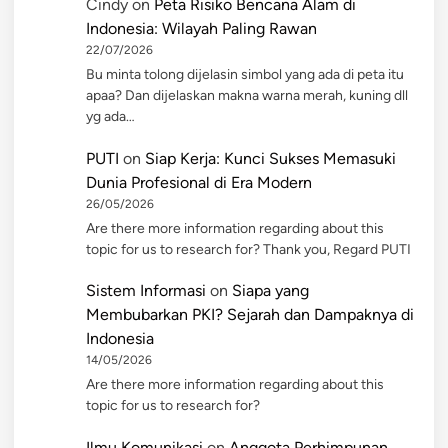
Cindy
on
Peta Risiko Bencana Alam di
Indonesia: Wilayah Paling Rawan
22/07/2026
Bu minta tolong dijelasin simbol yang ada di peta itu
apaa? Dan dijelaskan makna warna merah, kuning dll
yg ada…
PUTI
on
Siap Kerja: Kunci Sukses Memasuki
Dunia Profesional di Era Modern
26/05/2026
Are there more information regarding about this
topic for us to research for? Thank you, Regard PUTI
Sistem Informasi
on
Siapa yang
Membubarkan PKI? Sejarah dan Dampaknya di
Indonesia
14/05/2026
Are there more information regarding about this
topic for us to research for?
Ilmu Komunikasi
on
Anggota Perhimpunan