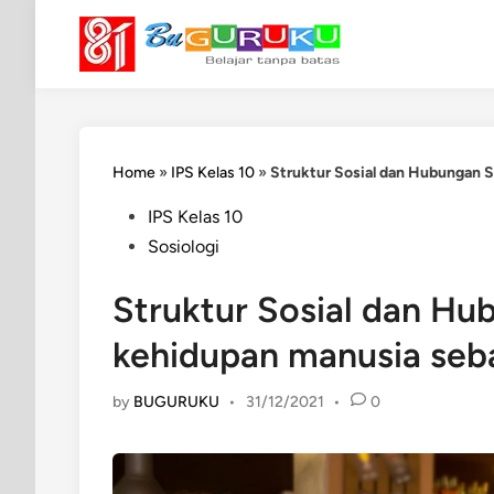
Skip
to
content
Home
»
IPS Kelas 10
»
Struktur Sosial dan Hubungan 
Posted
IPS Kelas 10
in
Sosiologi
Struktur Sosial dan Hu
kehidupan manusia seb
by
BUGURUKU
•
31/12/2021
•
0