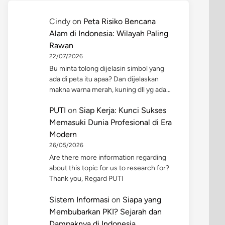
Cindy
on
Peta Risiko Bencana
Alam di Indonesia: Wilayah Paling
Rawan
22/07/2026
Bu minta tolong dijelasin simbol yang
ada di peta itu apaa? Dan dijelaskan
makna warna merah, kuning dll yg ada…
PUTI
on
Siap Kerja: Kunci Sukses
Memasuki Dunia Profesional di Era
Modern
26/05/2026
Are there more information regarding
about this topic for us to research for?
Thank you, Regard PUTI
Sistem Informasi
on
Siapa yang
Membubarkan PKI? Sejarah dan
Dampaknya di Indonesia