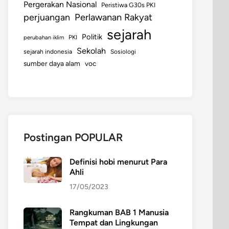
Pergerakan Nasional
Peristiwa G30s PKI
perjuangan
Perlawanan Rakyat
sejarah
Politik
perubahan iklim
PKI
Sekolah
sejarah indonesia
Sosiologi
sumber daya alam
voc
Postingan POPULAR
Definisi hobi menurut Para
Ahli
17/05/2023
Rangkuman BAB 1 Manusia
Tempat dan Lingkungan