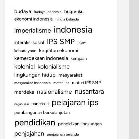
budaya
buguruku
Budaya Indonesia
ekonomi indonesia
hindia belanda
indonesia
imperialisme
IPS SMP
interaksi sosial
islam
kegiatan ekonomi
kebudayaan
kemerdekaan indonesia
kerajaan
kolonial
kolonialisme
lingkungan hidup
masyarakat
materi IPS SMP
masyarakat indonesia
materi ips
nusantara
nasionalisme
merdeka
pelajaran ips
pancasila
organisasi
pembangunan berkelanjutan
pendidikan
pendidikan lingkungan
penjajahan
penjajahan belanda