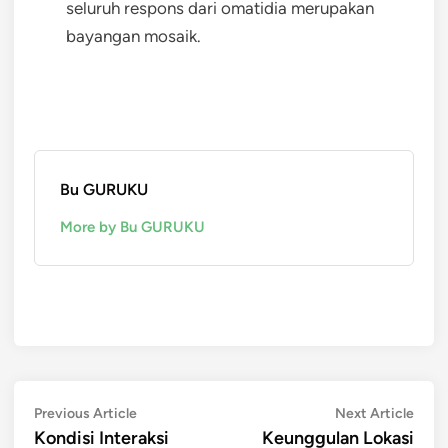
seluruh respons dari omatidia merupakan
bayangan mosaik.
Bu GURUKU
More by Bu GURUKU
Post
Previous
Next
Previous Article
Next Article
article:
artic
Kondisi Interaksi
Keunggulan Lokasi
navigation