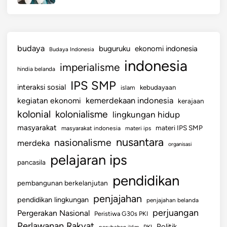
budaya
buguruku
ekonomi indonesia
Budaya Indonesia
indonesia
imperialisme
hindia belanda
IPS SMP
interaksi sosial
islam
kebudayaan
kemerdekaan indonesia
kegiatan ekonomi
kerajaan
kolonial
kolonialisme
lingkungan hidup
masyarakat
materi IPS SMP
masyarakat indonesia
materi ips
nusantara
nasionalisme
merdeka
organisasi
pelajaran ips
pancasila
pendidikan
pembangunan berkelanjutan
penjajahan
pendidikan lingkungan
penjajahan belanda
perjuangan
Pergerakan Nasional
Peristiwa G30s PKI
Perlawanan Rakyat
Politik
perubahan iklim
PKI