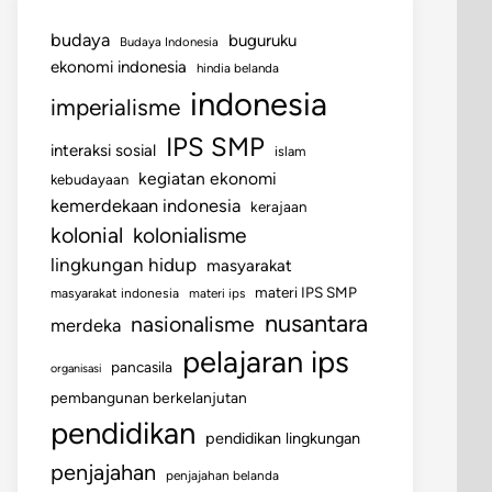
budaya
buguruku
Budaya Indonesia
ekonomi indonesia
hindia belanda
indonesia
imperialisme
IPS SMP
interaksi sosial
islam
kegiatan ekonomi
kebudayaan
kemerdekaan indonesia
kerajaan
kolonial
kolonialisme
lingkungan hidup
masyarakat
materi IPS SMP
masyarakat indonesia
materi ips
nusantara
nasionalisme
merdeka
pelajaran ips
pancasila
organisasi
pembangunan berkelanjutan
pendidikan
pendidikan lingkungan
penjajahan
penjajahan belanda