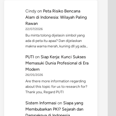
Cindy
on
Peta Risiko Bencana
Alam di Indonesia: Wilayah Paling
Rawan
22/07/2026
Bu minta tolong dijelasin simbol yang
ada di peta itu apaa? Dan dijelaskan
makna warna merah, kuning dll yg ada…
PUTI
on
Siap Kerja: Kunci Sukses
Memasuki Dunia Profesional di Era
Modern
26/05/2026
Are there more information regarding
about this topic for us to research for?
Thank you, Regard PUTI
Sistem Informasi
on
Siapa yang
Membubarkan PKI? Sejarah dan
Dampaknya di Indonesia