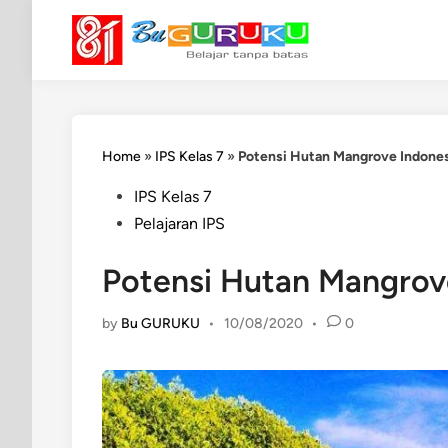
Skip
to
content
Home
»
IPS Kelas 7
»
Potensi Hutan Mangrove Indones
Posted
IPS Kelas 7
in
Pelajaran IPS
Potensi Hutan Mangrov
by
Bu GURUKU
•
10/08/2020
•
0