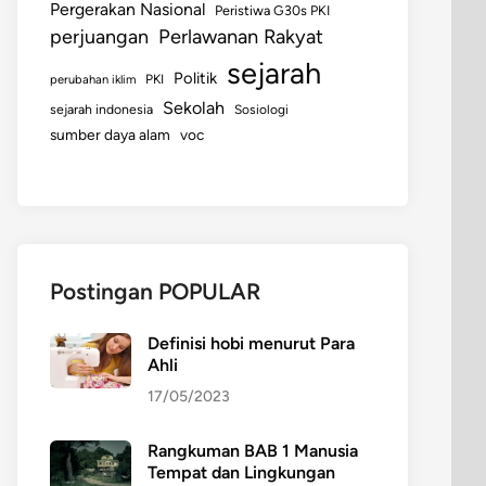
Pergerakan Nasional
Peristiwa G30s PKI
perjuangan
Perlawanan Rakyat
sejarah
Politik
perubahan iklim
PKI
Sekolah
sejarah indonesia
Sosiologi
sumber daya alam
voc
Postingan POPULAR
Definisi hobi menurut Para
Ahli
17/05/2023
Rangkuman BAB 1 Manusia
Tempat dan Lingkungan