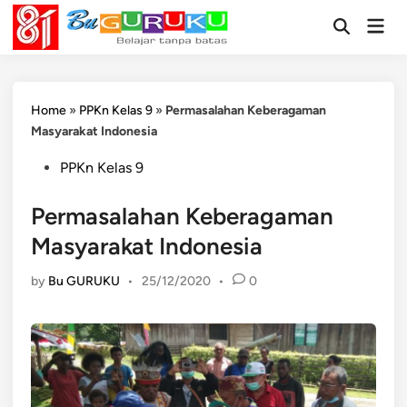
Skip
Mai
to
Open
Men
Search
content
Home
»
PPKn Kelas 9
»
Permasalahan Keberagaman
Masyarakat Indonesia
Posted
PPKn Kelas 9
in
Permasalahan Keberagaman
Masyarakat Indonesia
by
Bu GURUKU
•
25/12/2020
•
0