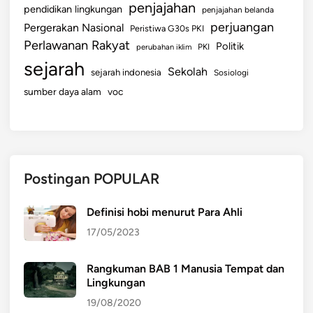
penjajahan
pendidikan lingkungan
penjajahan belanda
perjuangan
Pergerakan Nasional
Peristiwa G30s PKI
Perlawanan Rakyat
Politik
perubahan iklim
PKI
sejarah
Sekolah
sejarah indonesia
Sosiologi
sumber daya alam
voc
Postingan POPULAR
Definisi hobi menurut Para Ahli
17/05/2023
Rangkuman BAB 1 Manusia Tempat dan
Lingkungan
19/08/2020