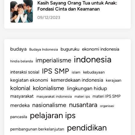
Kasih Sayang Orang Tua untuk Anak:
Fondasi Cinta dan Keamanan
09/12/2023
budaya
buguruku
ekonomi indonesia
Budaya Indonesia
indonesia
imperialisme
hindia belanda
IPS SMP
interaksi sosial
islam
kebudayaan
kemerdekaan indonesia
kegiatan ekonomi
kerajaan
kolonial
kolonialisme
lingkungan hidup
masyarakat
materi IPS SMP
masyarakat indonesia
materi ips
nusantara
nasionalisme
merdeka
organisasi
pelajaran ips
pancasila
pendidikan
pembangunan berkelanjutan