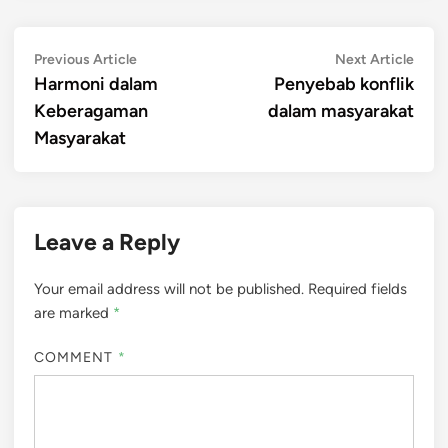
Post
Previous
Next
Previous Article
Next Article
article:
artic
Harmoni dalam
Penyebab konflik
navigation
Keberagaman
dalam masyarakat
Masyarakat
Leave a Reply
Your email address will not be published.
Required fields
are marked
*
COMMENT
*