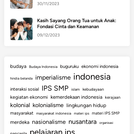
30/11/2023
Kasih Sayang Orang Tua untuk Anak:
Fondasi Cinta dan Keamanan
09/12/2023
budaya
buguruku
ekonomi indonesia
Budaya Indonesia
indonesia
imperialisme
hindia belanda
IPS SMP
interaksi sosial
islam
kebudayaan
kemerdekaan indonesia
kegiatan ekonomi
kerajaan
kolonial
kolonialisme
lingkungan hidup
masyarakat
materi IPS SMP
masyarakat indonesia
materi ips
nusantara
nasionalisme
merdeka
organisasi
pelajaran ips
pancasila