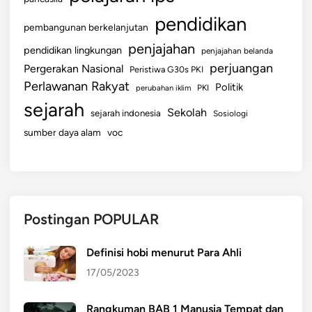
pendidikan
pembangunan berkelanjutan
penjajahan
pendidikan lingkungan
penjajahan belanda
perjuangan
Pergerakan Nasional
Peristiwa G30s PKI
Perlawanan Rakyat
Politik
perubahan iklim
PKI
sejarah
Sekolah
sejarah indonesia
Sosiologi
sumber daya alam
voc
Postingan POPULAR
Definisi hobi menurut Para Ahli
17/05/2023
Rangkuman BAB 1 Manusia Tempat dan