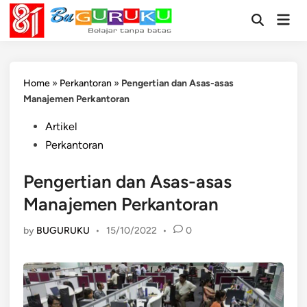
Skip
Mai
to
Open
Men
Search
content
Home
»
Perkantoran
»
Pengertian dan Asas-asas
Manajemen Perkantoran
Posted
Artikel
in
Perkantoran
Pengertian dan Asas-asas
Manajemen Perkantoran
by
BUGURUKU
•
15/10/2022
•
0