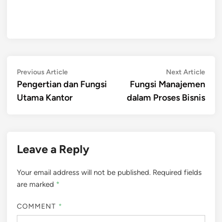
Post
Previous
Next
Previous Article
Next Article
article:
artic
Pengertian dan Fungsi
Fungsi Manajemen
navigation
Utama Kantor
dalam Proses Bisnis
Leave a Reply
Your email address will not be published.
Required fields
are marked
*
COMMENT
*