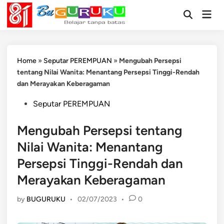
Skip
Mai
to
Open
Men
Search
content
Home
»
Seputar PEREMPUAN
»
Mengubah Persepsi
tentang Nilai Wanita: Menantang Persepsi Tinggi-Rendah
dan Merayakan Keberagaman
Posted
Seputar PEREMPUAN
in
Mengubah Persepsi tentang
Nilai Wanita: Menantang
Persepsi Tinggi-Rendah dan
Merayakan Keberagaman
by
BUGURUKU
•
02/07/2023
•
0