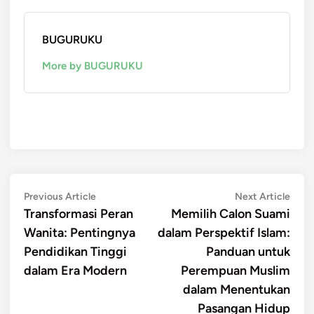
BUGURUKU
More by BUGURUKU
Post
Previous
Next
Previous Article
Next Article
article:
artic
Transformasi Peran
Memilih Calon Suami
navigation
Wanita: Pentingnya
dalam Perspektif Islam:
Pendidikan Tinggi
Panduan untuk
dalam Era Modern
Perempuan Muslim
dalam Menentukan
Pasangan Hidup