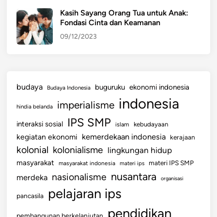
Kasih Sayang Orang Tua untuk Anak:
Fondasi Cinta dan Keamanan
09/12/2023
budaya
buguruku
ekonomi indonesia
Budaya Indonesia
indonesia
imperialisme
hindia belanda
IPS SMP
interaksi sosial
islam
kebudayaan
kemerdekaan indonesia
kegiatan ekonomi
kerajaan
kolonial
kolonialisme
lingkungan hidup
masyarakat
materi IPS SMP
masyarakat indonesia
materi ips
nusantara
nasionalisme
merdeka
organisasi
pelajaran ips
pancasila
pendidikan
pembangunan berkelanjutan