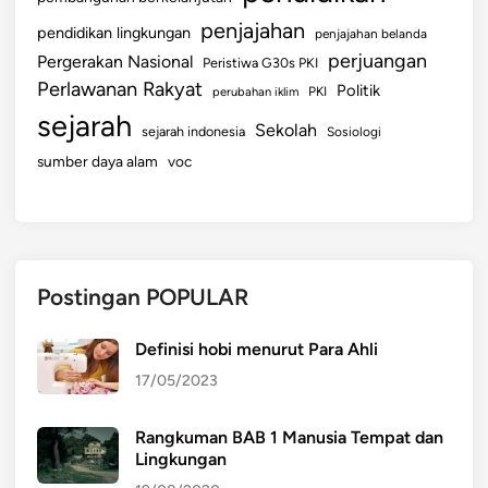
penjajahan
pendidikan lingkungan
penjajahan belanda
perjuangan
Pergerakan Nasional
Peristiwa G30s PKI
Perlawanan Rakyat
Politik
perubahan iklim
PKI
sejarah
Sekolah
sejarah indonesia
Sosiologi
sumber daya alam
voc
Postingan POPULAR
Definisi hobi menurut Para Ahli
17/05/2023
Rangkuman BAB 1 Manusia Tempat dan
Lingkungan