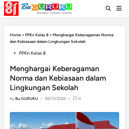
Skip
Mai
to
Open
Men
Search
content
Home
»
PPKn Kelas 8
»
Menghargai Keberagaman Norma
dan Kebiasaan dalam Lingkungan Sekolah
Posted
PPKn Kelas 8
in
Menghargai Keberagaman
Norma dan Kebiasaan dalam
Lingkungan Sekolah
by
Bu GURUKU
•
26/11/2020
•
0