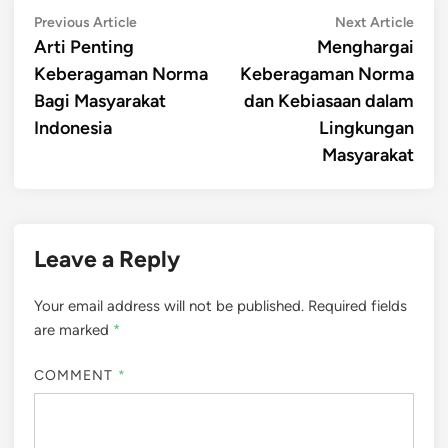
Post
Previous
Next
Previous Article
Next Article
article:
artic
Arti Penting
Menghargai
navigation
Keberagaman Norma
Keberagaman Norma
Bagi Masyarakat
dan Kebiasaan dalam
Indonesia
Lingkungan
Masyarakat
Leave a Reply
Your email address will not be published.
Required fields
are marked
*
COMMENT
*