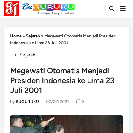
Skip
Mai
to
Open
Men
Search
content
Home
»
Sejarah
»
Megawati Otomatis Menjadi Presiden
Indonesia ke Lima 23 Juli 2001
Posted
Sejarah
in
Megawati Otomatis Menjadi
Presiden Indonesia ke Lima 23
Juli 2001
by
BUGURUKU
•
02/07/2021
•
0