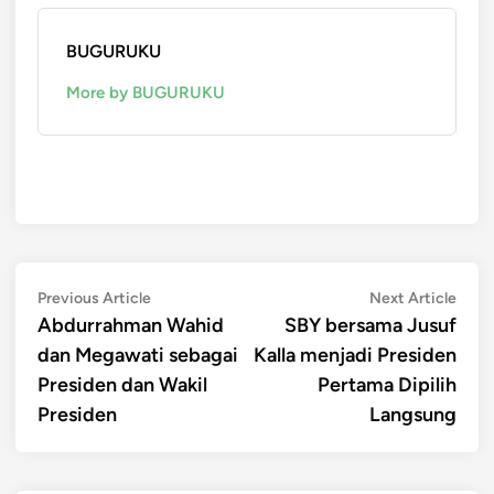
BUGURUKU
More by BUGURUKU
Post
Previous
Next
Previous Article
Next Article
article:
artic
Abdurrahman Wahid
SBY bersama Jusuf
navigation
dan Megawati sebagai
Kalla menjadi Presiden
Presiden dan Wakil
Pertama Dipilih
Presiden
Langsung