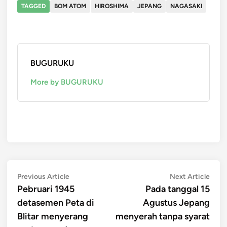
TAGGED
BOM ATOM
HIROSHIMA
JEPANG
NAGASAKI
BUGURUKU
More by BUGURUKU
Post
Previous
Next
Previous Article
Next Article
article:
artic
Pebruari 1945
Pada tanggal 15
navigation
detasemen Peta di
Agustus Jepang
Blitar menyerang
menyerah tanpa syarat