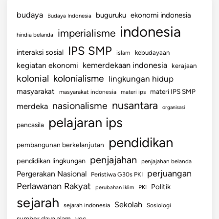
budaya
buguruku
ekonomi indonesia
Budaya Indonesia
indonesia
imperialisme
hindia belanda
IPS SMP
interaksi sosial
islam
kebudayaan
kemerdekaan indonesia
kegiatan ekonomi
kerajaan
kolonial
kolonialisme
lingkungan hidup
masyarakat
materi IPS SMP
masyarakat indonesia
materi ips
nusantara
nasionalisme
merdeka
organisasi
pelajaran ips
pancasila
pendidikan
pembangunan berkelanjutan
penjajahan
pendidikan lingkungan
penjajahan belanda
perjuangan
Pergerakan Nasional
Peristiwa G30s PKI
Perlawanan Rakyat
Politik
perubahan iklim
PKI
sejarah
Sekolah
sejarah indonesia
Sosiologi
sumber daya alam
voc