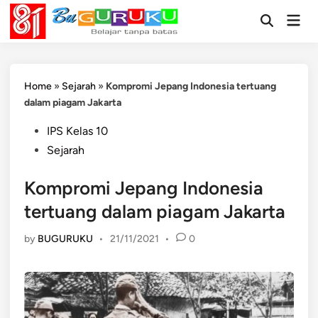
Skip
Mai
to
Open
Men
Search
content
Home
»
Sejarah
»
Kompromi Jepang Indonesia tertuang
dalam piagam Jakarta
Posted
IPS Kelas 10
in
Sejarah
Kompromi Jepang Indonesia
tertuang dalam piagam Jakarta
by
BUGURUKU
•
21/11/2021
•
0