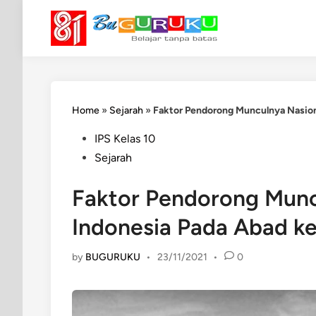
Skip
to
content
Home
»
Sejarah
»
Faktor Pendorong Munculnya Nasion
Posted
IPS Kelas 10
in
Sejarah
Faktor Pendorong Munc
Indonesia Pada Abad k
by
BUGURUKU
•
23/11/2021
•
0