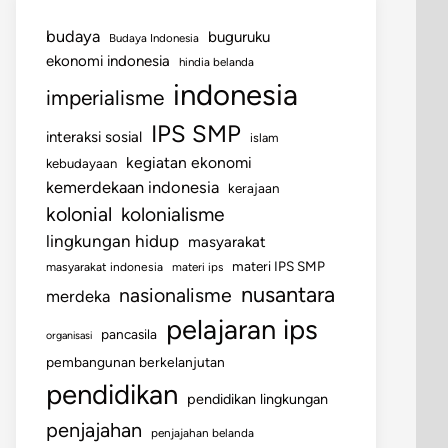
budaya
buguruku
Budaya Indonesia
ekonomi indonesia
hindia belanda
indonesia
imperialisme
IPS SMP
interaksi sosial
islam
kegiatan ekonomi
kebudayaan
kemerdekaan indonesia
kerajaan
kolonial
kolonialisme
lingkungan hidup
masyarakat
materi IPS SMP
masyarakat indonesia
materi ips
nusantara
nasionalisme
merdeka
pelajaran ips
pancasila
organisasi
pembangunan berkelanjutan
pendidikan
pendidikan lingkungan
penjajahan
penjajahan belanda