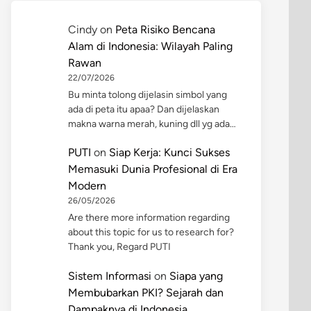
Cindy
on
Peta Risiko Bencana
Alam di Indonesia: Wilayah Paling
Rawan
22/07/2026
Bu minta tolong dijelasin simbol yang
ada di peta itu apaa? Dan dijelaskan
makna warna merah, kuning dll yg ada…
PUTI
on
Siap Kerja: Kunci Sukses
Memasuki Dunia Profesional di Era
Modern
26/05/2026
Are there more information regarding
about this topic for us to research for?
Thank you, Regard PUTI
Sistem Informasi
on
Siapa yang
Membubarkan PKI? Sejarah dan
Dampaknya di Indonesia