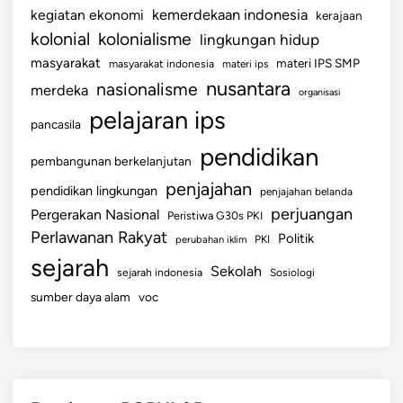
kemerdekaan indonesia
kegiatan ekonomi
kerajaan
kolonial
kolonialisme
lingkungan hidup
masyarakat
materi IPS SMP
masyarakat indonesia
materi ips
nusantara
nasionalisme
merdeka
organisasi
pelajaran ips
pancasila
pendidikan
pembangunan berkelanjutan
penjajahan
pendidikan lingkungan
penjajahan belanda
perjuangan
Pergerakan Nasional
Peristiwa G30s PKI
Perlawanan Rakyat
Politik
perubahan iklim
PKI
sejarah
Sekolah
sejarah indonesia
Sosiologi
sumber daya alam
voc