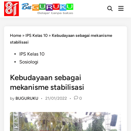
Skip
Mai
to
Open
Men
Search
content
Home
»
IPS Kelas 10
»
Kebudayaan sebagai mekanisme
stabilisasi
Posted
IPS Kelas 10
in
Sosiologi
Kebudayaan sebagai
mekanisme stabilisasi
by
BUGURUKU
•
21/01/2022
•
0