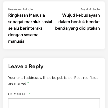
Post
Previous
Next
Previous Article
Next Article
article:
artic
Ringkasan Manusia
Wujud kebudayaan
navigation
sebagai makhluk sosial
dalam bentuk benda-
selalu berinteraksi
benda yang diciptakan
dengan sesama
manusia
Leave a Reply
Your email address will not be published.
Required fields
are marked
*
COMMENT
*