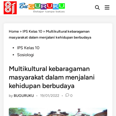
Skip
Mai
to
Open
Men
Search
content
Home
»
IPS Kelas 10
»
Multikultural kebaragaman
masyarakat dalam menjalani kehidupan berbudaya
Posted
IPS Kelas 10
in
Sosiologi
Multikultural kebaragaman
masyarakat dalam menjalani
kehidupan berbudaya
by
BUGURUKU
•
19/01/2022
•
0