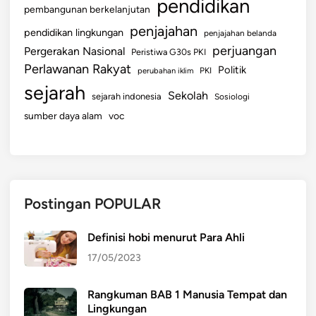
pendidikan
pembangunan berkelanjutan
penjajahan
pendidikan lingkungan
penjajahan belanda
perjuangan
Pergerakan Nasional
Peristiwa G30s PKI
Perlawanan Rakyat
Politik
perubahan iklim
PKI
sejarah
Sekolah
sejarah indonesia
Sosiologi
sumber daya alam
voc
Postingan POPULAR
Definisi hobi menurut Para Ahli
17/05/2023
Rangkuman BAB 1 Manusia Tempat dan
Lingkungan