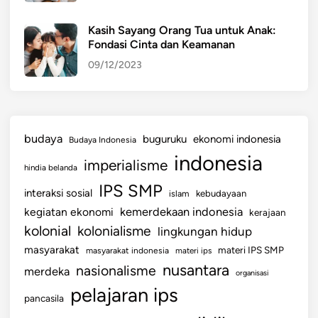
Kasih Sayang Orang Tua untuk Anak:
Fondasi Cinta dan Keamanan
09/12/2023
budaya
buguruku
ekonomi indonesia
Budaya Indonesia
indonesia
imperialisme
hindia belanda
IPS SMP
interaksi sosial
islam
kebudayaan
kemerdekaan indonesia
kegiatan ekonomi
kerajaan
kolonial
kolonialisme
lingkungan hidup
masyarakat
materi IPS SMP
masyarakat indonesia
materi ips
nusantara
nasionalisme
merdeka
organisasi
pelajaran ips
pancasila