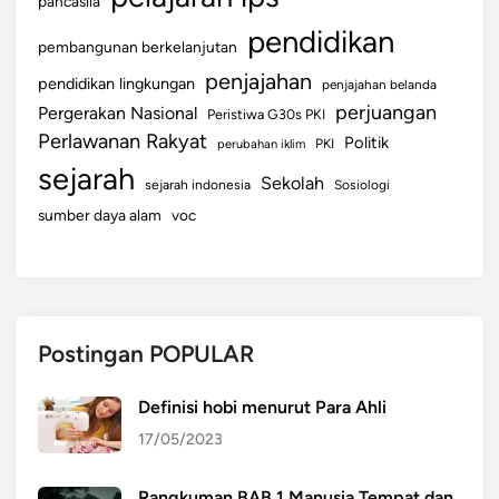
pancasila
pendidikan
pembangunan berkelanjutan
penjajahan
pendidikan lingkungan
penjajahan belanda
perjuangan
Pergerakan Nasional
Peristiwa G30s PKI
Perlawanan Rakyat
Politik
perubahan iklim
PKI
sejarah
Sekolah
sejarah indonesia
Sosiologi
sumber daya alam
voc
Postingan POPULAR
Definisi hobi menurut Para Ahli
17/05/2023
Rangkuman BAB 1 Manusia Tempat dan