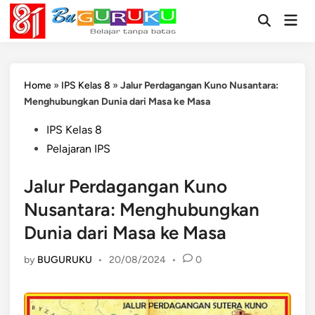
Skip
Mai
to
Open
Men
Search
content
Home
»
IPS Kelas 8
»
Jalur Perdagangan Kuno Nusantara:
Menghubungkan Dunia dari Masa ke Masa
Posted
IPS Kelas 8
in
Pelajaran IPS
Jalur Perdagangan Kuno
Nusantara: Menghubungkan
Dunia dari Masa ke Masa
by
BUGURUKU
•
20/08/2024
•
0