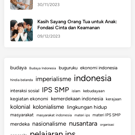
30/11/2023
Kasih Sayang Orang Tua untuk Anak:
Fondasi Cinta dan Keamanan
09/12/2023
budaya
buguruku
ekonomi indonesia
Budaya Indonesia
indonesia
imperialisme
hindia belanda
IPS SMP
interaksi sosial
islam
kebudayaan
kemerdekaan indonesia
kegiatan ekonomi
kerajaan
kolonial
kolonialisme
lingkungan hidup
masyarakat
materi IPS SMP
masyarakat indonesia
materi ips
nusantara
nasionalisme
merdeka
organisasi
pelajaran ips