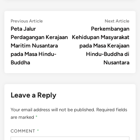
Post
Previous
Next
Previous Article
Next Article
article:
artic
Peta Jalur
Perkembangan
navigation
Perdagangan Kerajaan
Kehidupan Masyarakat
Maritim Nusantara
pada Masa Kerajaan
pada Masa Hindu-
Hindu-Buddha di
Buddha
Nusantara
Leave a Reply
Your email address will not be published.
Required fields
are marked
*
COMMENT
*