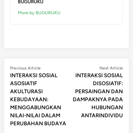
BUGURUKU
More by BUGURUKU
Post
Previous
Next
Previous Article
Next Article
article:
artic
INTERAKSI SOSIAL
INTERAKSI SOSIAL
navigation
ASOSIATIF
DISOSIATIF:
AKULTURASI
PERSAINGAN DAN
KEBUDAYAAN:
DAMPAKNYA PADA
MENGGABUNGKAN
HUBUNGAN
NILAI-NILAI DALAM
ANTARINDIVIDU
PERUBAHAN BUDAYA