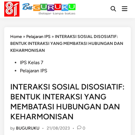
Skip
Mai
to
Open
Men
Search
content
Home
»
Pelajaran IPS
»
INTERAKSI SOSIAL DISOSIATIF:
BENTUK INTERAKSI YANG MEMBATASI HUBUNGAN DAN
KEHARMONISAN
Posted
IPS Kelas 7
in
Pelajaran IPS
INTERAKSI SOSIAL DISOSIATIF:
BENTUK INTERAKSI YANG
MEMBATASI HUBUNGAN DAN
KEHARMONISAN
by
BUGURUKU
•
21/08/2023
•
0