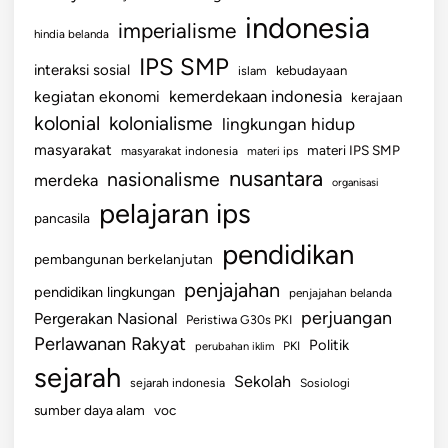
indonesia
imperialisme
hindia belanda
IPS SMP
interaksi sosial
islam
kebudayaan
kemerdekaan indonesia
kegiatan ekonomi
kerajaan
kolonial
kolonialisme
lingkungan hidup
masyarakat
materi IPS SMP
masyarakat indonesia
materi ips
nusantara
nasionalisme
merdeka
organisasi
pelajaran ips
pancasila
pendidikan
pembangunan berkelanjutan
penjajahan
pendidikan lingkungan
penjajahan belanda
perjuangan
Pergerakan Nasional
Peristiwa G30s PKI
Perlawanan Rakyat
Politik
perubahan iklim
PKI
sejarah
Sekolah
sejarah indonesia
Sosiologi
sumber daya alam
voc