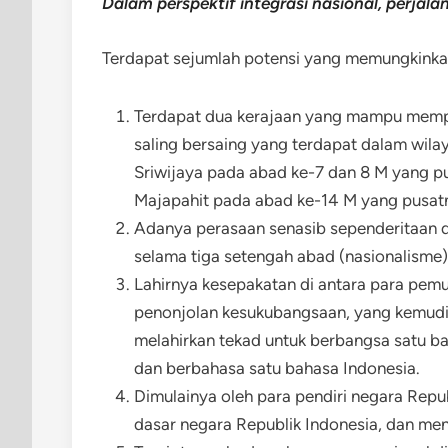
Dalam perspektif integrasi nasional, perjal
Terdapat sejumlah potensi yang memungkinkan 
Terdapat dua kerajaan yang mampu memp
saling bersaing yang terdapat dalam wila
Sriwijaya pada abad ke-7 dan 8 M yang pu
Majapahit pada abad ke-14 M yang pusatn
Adanya perasaan senasib sependeritaan d
selama tiga setengah abad (nasionalisme)
Lahirnya kesepakatan di antara para pem
penonjolan kesukubangsaan, yang kemud
melahirkan tekad untuk berbangsa satu ban
dan berbahasa satu bahasa Indonesia.
Dimulainya oleh para pendiri negara Repu
dasar negara Republik Indonesia, dan me