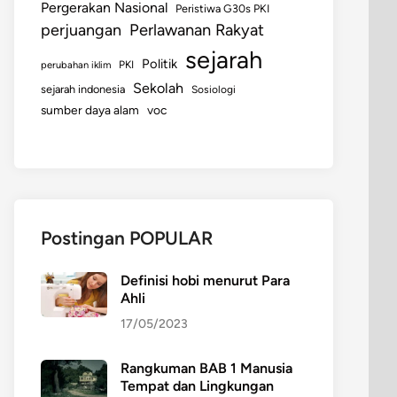
Pergerakan Nasional
Peristiwa G30s PKI
perjuangan
Perlawanan Rakyat
sejarah
Politik
perubahan iklim
PKI
Sekolah
sejarah indonesia
Sosiologi
sumber daya alam
voc
Postingan POPULAR
Definisi hobi menurut Para
Ahli
17/05/2023
Rangkuman BAB 1 Manusia
Tempat dan Lingkungan