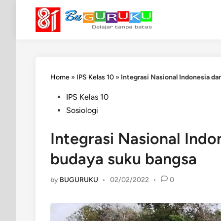
Skip
to
content
Home
»
IPS Kelas 10
»
Integrasi Nasional Indonesia d
Posted
IPS Kelas 10
in
Sosiologi
Integrasi Nasional Ind
budaya suku bangsa
by
BUGURUKU
•
02/02/2022
•
0