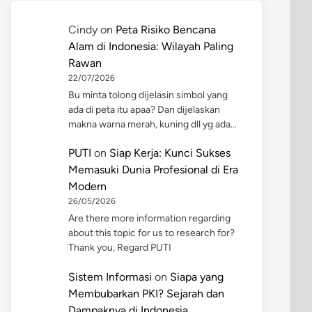
Cindy
on
Peta Risiko Bencana
Alam di Indonesia: Wilayah Paling
Rawan
22/07/2026
Bu minta tolong dijelasin simbol yang
ada di peta itu apaa? Dan dijelaskan
makna warna merah, kuning dll yg ada…
PUTI
on
Siap Kerja: Kunci Sukses
Memasuki Dunia Profesional di Era
Modern
26/05/2026
Are there more information regarding
about this topic for us to research for?
Thank you, Regard PUTI
Sistem Informasi
on
Siapa yang
Membubarkan PKI? Sejarah dan
Dampaknya di Indonesia