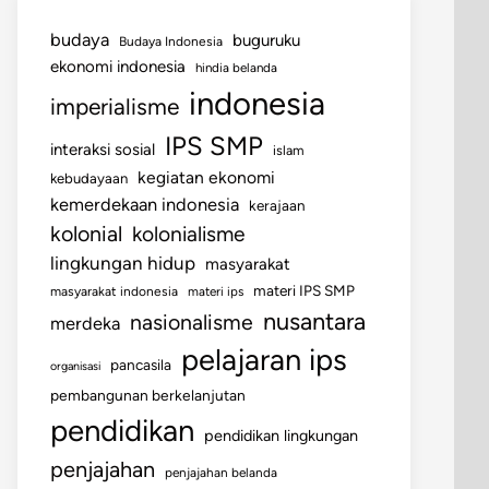
budaya
buguruku
Budaya Indonesia
ekonomi indonesia
hindia belanda
indonesia
imperialisme
IPS SMP
interaksi sosial
islam
kegiatan ekonomi
kebudayaan
kemerdekaan indonesia
kerajaan
kolonial
kolonialisme
lingkungan hidup
masyarakat
materi IPS SMP
masyarakat indonesia
materi ips
nusantara
nasionalisme
merdeka
pelajaran ips
pancasila
organisasi
pembangunan berkelanjutan
pendidikan
pendidikan lingkungan
penjajahan
penjajahan belanda