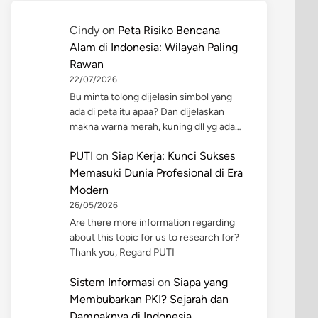
Cindy
on
Peta Risiko Bencana
Alam di Indonesia: Wilayah Paling
Rawan
22/07/2026
Bu minta tolong dijelasin simbol yang
ada di peta itu apaa? Dan dijelaskan
makna warna merah, kuning dll yg ada…
PUTI
on
Siap Kerja: Kunci Sukses
Memasuki Dunia Profesional di Era
Modern
26/05/2026
Are there more information regarding
about this topic for us to research for?
Thank you, Regard PUTI
Sistem Informasi
on
Siapa yang
Membubarkan PKI? Sejarah dan
Dampaknya di Indonesia