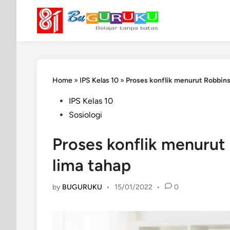
Skip
to
content
Home
»
IPS Kelas 10
»
Proses konflik menurut Robbins (
Posted
IPS Kelas 10
in
Sosiologi
Proses konflik menurut R
lima tahap
by
BUGURUKU
•
15/01/2022
•
0