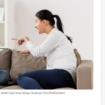
erdiri dari lima tahap (ilustrasi foto/KlikDokter)