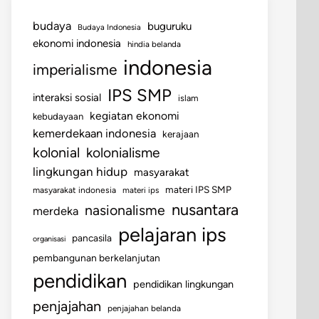
budaya
buguruku
Budaya Indonesia
ekonomi indonesia
hindia belanda
indonesia
imperialisme
IPS SMP
interaksi sosial
islam
kegiatan ekonomi
kebudayaan
kemerdekaan indonesia
kerajaan
kolonial
kolonialisme
lingkungan hidup
masyarakat
materi IPS SMP
masyarakat indonesia
materi ips
nusantara
nasionalisme
merdeka
pelajaran ips
pancasila
organisasi
pembangunan berkelanjutan
pendidikan
pendidikan lingkungan
penjajahan
penjajahan belanda