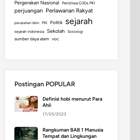
Pergerakan Nasional
Peristiwa G30s PKI
perjuangan
Perlawanan Rakyat
sejarah
Politik
perubahan iklim
PKI
Sekolah
sejarah indonesia
Sosiologi
sumber daya alam
voc
Postingan POPULAR
Definisi hobi menurut Para
Ahli
17/05/2023
Rangkuman BAB 1 Manusia
Tempat dan Lingkungan