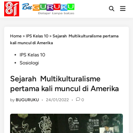
Skip
Mai
to
Open
Men
Search
content
Home
»
IPS Kelas 10
»
Sejarah Multikulturalisme pertama
kali muncul di Amerika
Posted
IPS Kelas 10
in
Sosiologi
Sejarah Multikulturalisme
pertama kali muncul di Amerika
by
BUGURUKU
•
24/01/2022
•
0