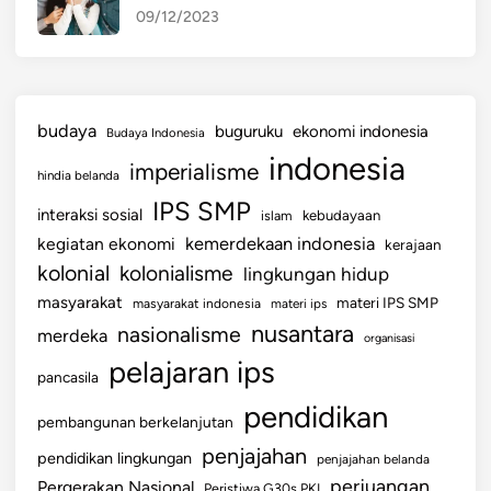
09/12/2023
budaya
buguruku
ekonomi indonesia
Budaya Indonesia
indonesia
imperialisme
hindia belanda
IPS SMP
interaksi sosial
islam
kebudayaan
kemerdekaan indonesia
kegiatan ekonomi
kerajaan
kolonial
kolonialisme
lingkungan hidup
masyarakat
materi IPS SMP
masyarakat indonesia
materi ips
nusantara
nasionalisme
merdeka
organisasi
pelajaran ips
pancasila
pendidikan
pembangunan berkelanjutan
penjajahan
pendidikan lingkungan
penjajahan belanda
perjuangan
Pergerakan Nasional
Peristiwa G30s PKI