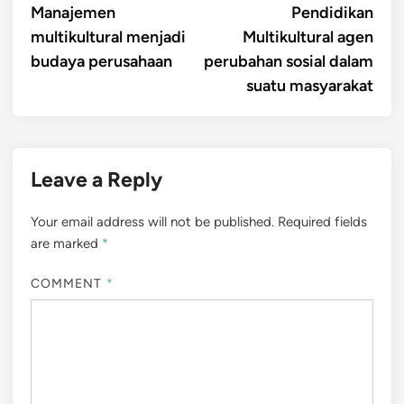
article:
artic
Manajemen
Pendidikan
navigation
multikultural menjadi
Multikultural agen
budaya perusahaan
perubahan sosial dalam
suatu masyarakat
Leave a Reply
Your email address will not be published.
Required fields
are marked
*
COMMENT
*