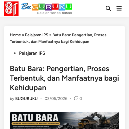
Skip
Mai
to
Open
Men
Search
content
Home
»
Pelajaran IPS
»
Batu Bara: Pengertian, Proses
Terbentuk, dan Manfaatnya bagi Kehidupan
Posted
Pelajaran IPS
in
Batu Bara: Pengertian, Proses
Terbentuk, dan Manfaatnya bagi
Kehidupan
by
BUGURUKU
•
03/05/2026
•
0