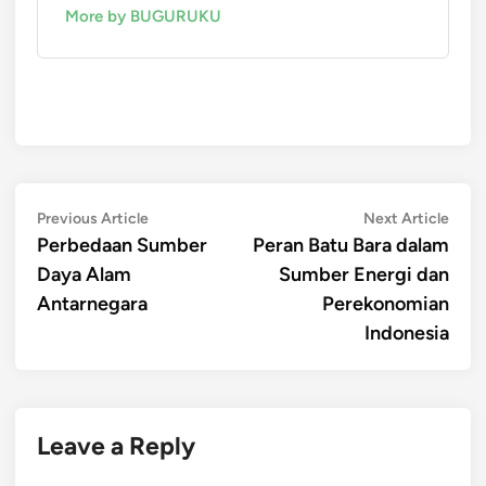
More by BUGURUKU
Post
Previous
Next
Previous Article
Next Article
article:
artic
Perbedaan Sumber
Peran Batu Bara dalam
navigation
Daya Alam
Sumber Energi dan
Antarnegara
Perekonomian
Indonesia
Leave a Reply