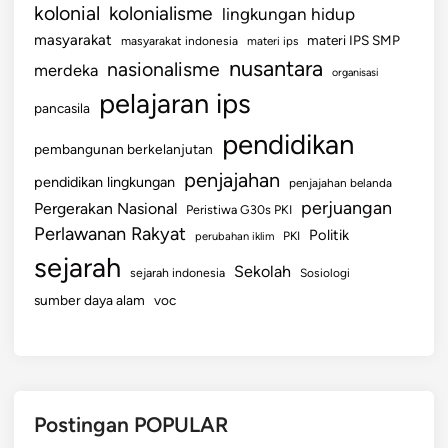
kolonial
kolonialisme
lingkungan hidup
masyarakat
materi IPS SMP
masyarakat indonesia
materi ips
nusantara
nasionalisme
merdeka
organisasi
pelajaran ips
pancasila
pendidikan
pembangunan berkelanjutan
penjajahan
pendidikan lingkungan
penjajahan belanda
perjuangan
Pergerakan Nasional
Peristiwa G30s PKI
Perlawanan Rakyat
Politik
perubahan iklim
PKI
sejarah
Sekolah
sejarah indonesia
Sosiologi
sumber daya alam
voc
Postingan POPULAR