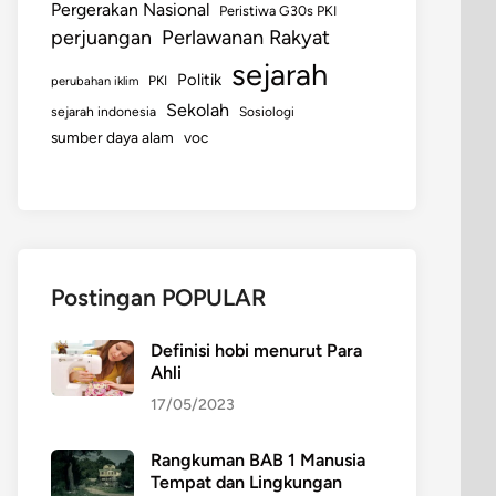
Pergerakan Nasional
Peristiwa G30s PKI
perjuangan
Perlawanan Rakyat
sejarah
Politik
perubahan iklim
PKI
Sekolah
sejarah indonesia
Sosiologi
sumber daya alam
voc
Postingan POPULAR
Definisi hobi menurut Para
Ahli
17/05/2023
Rangkuman BAB 1 Manusia
Tempat dan Lingkungan