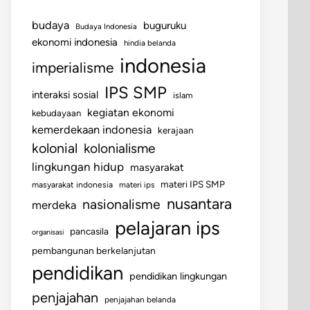
budaya
buguruku
Budaya Indonesia
ekonomi indonesia
hindia belanda
indonesia
imperialisme
IPS SMP
interaksi sosial
islam
kegiatan ekonomi
kebudayaan
kemerdekaan indonesia
kerajaan
kolonial
kolonialisme
lingkungan hidup
masyarakat
materi IPS SMP
masyarakat indonesia
materi ips
nusantara
nasionalisme
merdeka
pelajaran ips
pancasila
organisasi
pembangunan berkelanjutan
pendidikan
pendidikan lingkungan
penjajahan
penjajahan belanda