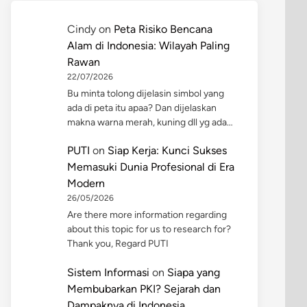
Cindy
on
Peta Risiko Bencana
Alam di Indonesia: Wilayah Paling
Rawan
22/07/2026
Bu minta tolong dijelasin simbol yang
ada di peta itu apaa? Dan dijelaskan
makna warna merah, kuning dll yg ada…
PUTI
on
Siap Kerja: Kunci Sukses
Memasuki Dunia Profesional di Era
Modern
26/05/2026
Are there more information regarding
about this topic for us to research for?
Thank you, Regard PUTI
Sistem Informasi
on
Siapa yang
Membubarkan PKI? Sejarah dan
Dampaknya di Indonesia