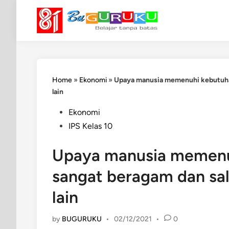
Skip
to
content
Home
»
Ekonomi
»
Upaya manusia memenuhi kebutuhan
lain
Posted
Ekonomi
in
IPS Kelas 10
Upaya manusia memenu
sangat beragam dan sal
lain
by
BUGURUKU
•
02/12/2021
•
0