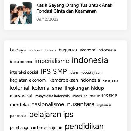
Kasih Sayang Orang Tua untuk Anak:
Fondasi Cinta dan Keamanan
09/12/2023
budaya
buguruku
ekonomi indonesia
Budaya Indonesia
indonesia
imperialisme
hindia belanda
IPS SMP
interaksi sosial
islam
kebudayaan
kemerdekaan indonesia
kegiatan ekonomi
kerajaan
kolonial
kolonialisme
lingkungan hidup
masyarakat
materi IPS SMP
masyarakat indonesia
materi ips
nusantara
nasionalisme
merdeka
organisasi
pelajaran ips
pancasila
pendidikan
pembangunan berkelanjutan