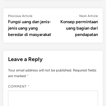
Post
Previous
Next
Previous Article
Next Article
article:
artic
Fungsi uang dan jenis-
Konsep permintaan
navigation
jenis uang yang
uang bagian dari
beredar di masyarakat
pendapatan
Leave a Reply
Your email address will not be published.
Required fields
are marked
*
COMMENT
*