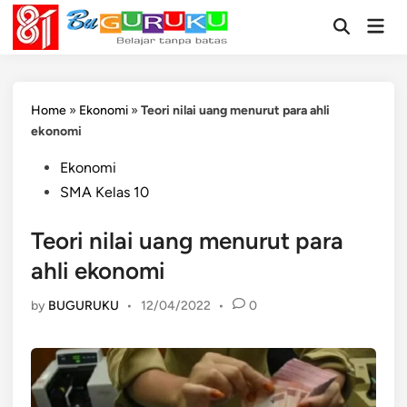
Skip
Mai
to
Open
Men
Search
content
Home
»
Ekonomi
»
Teori nilai uang menurut para ahli
ekonomi
Posted
Ekonomi
in
SMA Kelas 10
Teori nilai uang menurut para
ahli ekonomi
by
BUGURUKU
•
12/04/2022
•
0