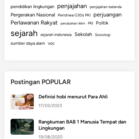
penjajahan
pendidikan lingkungan
penjajahan belanda
perjuangan
Pergerakan Nasional
Peristiwa G30s PKI
Perlawanan Rakyat
Politik
perubahan iklim
PKI
sejarah
Sekolah
sejarah indonesia
Sosiologi
sumber daya alam
voc
Postingan POPULAR
Definisi hobi menurut Para Ahli
17/05/2023
Rangkuman BAB 1 Manusia Tempat dan
Lingkungan
19/08/2020