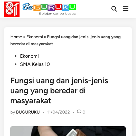
Skip
Mai
to
Open
Men
Search
content
Home
»
Ekonomi
»
Fungsi uang dan jenis-jenis uang yang
beredar di masyarakat
Posted
Ekonomi
in
SMA Kelas 10
Fungsi uang dan jenis-jenis
uang yang beredar di
masyarakat
by
BUGURUKU
•
11/04/2022
•
0