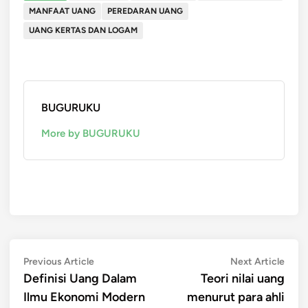
MANFAAT UANG
PEREDARAN UANG
UANG KERTAS DAN LOGAM
BUGURUKU
More by BUGURUKU
Post
Previous
Next
Previous Article
Next Article
article:
artic
Definisi Uang Dalam
Teori nilai uang
navigation
Ilmu Ekonomi Modern
menurut para ahli