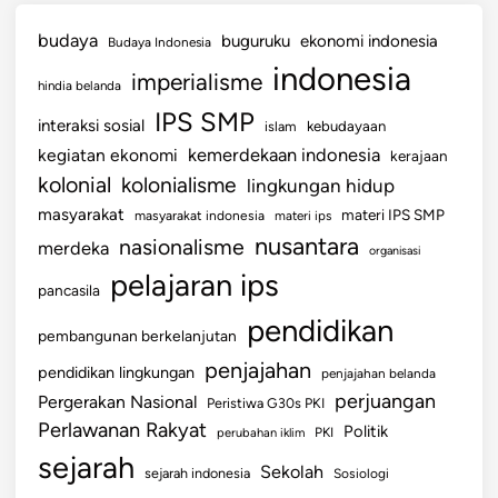
budaya
buguruku
ekonomi indonesia
Budaya Indonesia
indonesia
imperialisme
hindia belanda
IPS SMP
interaksi sosial
islam
kebudayaan
kemerdekaan indonesia
kegiatan ekonomi
kerajaan
kolonial
kolonialisme
lingkungan hidup
masyarakat
materi IPS SMP
masyarakat indonesia
materi ips
nusantara
nasionalisme
merdeka
organisasi
pelajaran ips
pancasila
pendidikan
pembangunan berkelanjutan
penjajahan
pendidikan lingkungan
penjajahan belanda
perjuangan
Pergerakan Nasional
Peristiwa G30s PKI
Perlawanan Rakyat
Politik
perubahan iklim
PKI
sejarah
Sekolah
sejarah indonesia
Sosiologi