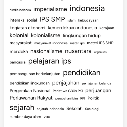
indonesia
imperialisme
hindia belanda
IPS SMP
interaksi sosial
islam
kebudayaan
kemerdekaan indonesia
kegiatan ekonomi
kerajaan
kolonial
kolonialisme
lingkungan hidup
masyarakat
materi IPS SMP
masyarakat indonesia
materi ips
nusantara
nasionalisme
merdeka
organisasi
pelajaran ips
pancasila
pendidikan
pembangunan berkelanjutan
penjajahan
pendidikan lingkungan
penjajahan belanda
perjuangan
Pergerakan Nasional
Peristiwa G30s PKI
Perlawanan Rakyat
Politik
perubahan iklim
PKI
sejarah
Sekolah
sejarah indonesia
Sosiologi
sumber daya alam
voc