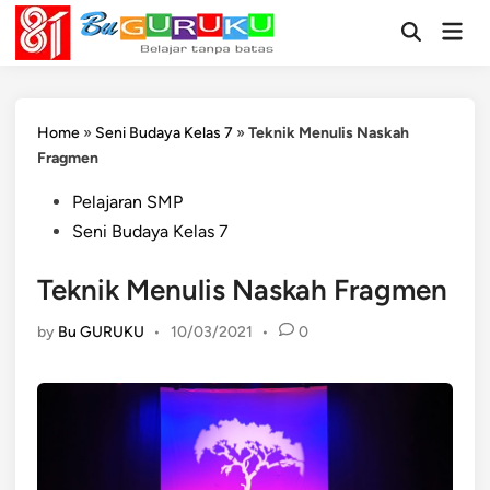
Skip
Mai
to
Open
Men
Search
content
Home
»
Seni Budaya Kelas 7
»
Teknik Menulis Naskah
Fragmen
Posted
Pelajaran SMP
in
Seni Budaya Kelas 7
Teknik Menulis Naskah Fragmen
by
Bu GURUKU
•
10/03/2021
•
0