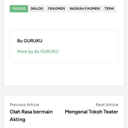
TAGGED
DIALOG
FRAGMEN
NASKAH FAGMEN
TEMA
Bu GURUKU
More by Bu GURUKU
Post
Previous
Next
Previous Article
Next Article
article:
artic
Olah Rasa bermain
Mengenal Tokoh Teater
navigation
Akting