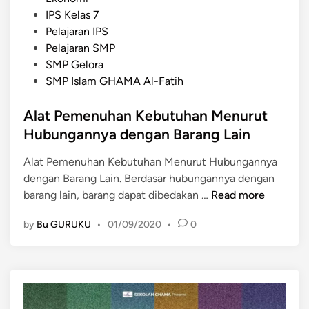
o
IPS Kelas 7
s
Pelajaran IPS
t
Pelajaran SMP
e
SMP Gelora
d
SMP Islam GHAMA Al-Fatih
i
n
Alat Pemenuhan Kebutuhan Menurut
Hubungannya dengan Barang Lain
Alat Pemenuhan Kebutuhan Menurut Hubungannya
dengan Barang Lain. Berdasar hubungannya dengan
A
barang lain, barang dapat dibedakan …
Read more
l
by
Bu GURUKU
•
01/09/2020
•
0
a
t
P
e
m