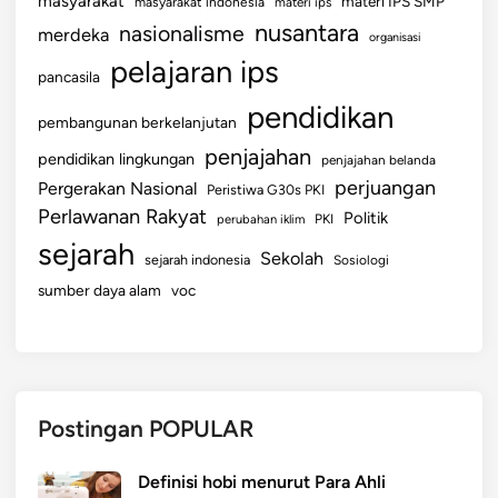
masyarakat
materi IPS SMP
masyarakat indonesia
materi ips
nusantara
nasionalisme
merdeka
organisasi
pelajaran ips
pancasila
pendidikan
pembangunan berkelanjutan
penjajahan
pendidikan lingkungan
penjajahan belanda
perjuangan
Pergerakan Nasional
Peristiwa G30s PKI
Perlawanan Rakyat
Politik
perubahan iklim
PKI
sejarah
Sekolah
sejarah indonesia
Sosiologi
sumber daya alam
voc
Postingan POPULAR
Definisi hobi menurut Para Ahli