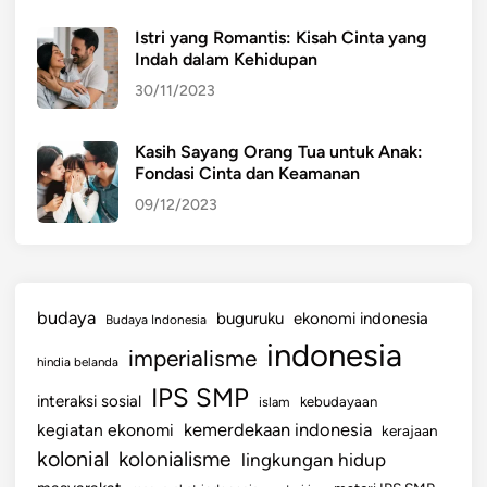
n
Istri yang Romantis: Kisah Cinta yang
B
Indah dalam Kehidupan
a
30/11/2023
r
a
n
Kasih Sayang Orang Tua untuk Anak:
Fondasi Cinta dan Keamanan
g
L
09/12/2023
a
i
n
budaya
buguruku
ekonomi indonesia
Budaya Indonesia
indonesia
imperialisme
hindia belanda
IPS SMP
interaksi sosial
islam
kebudayaan
kemerdekaan indonesia
kegiatan ekonomi
kerajaan
kolonial
kolonialisme
lingkungan hidup