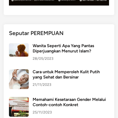
r
u
t
H
u
Seputar PEREMPUAN
b
u
Wanita Seperti Apa Yang Pantas
n
Diperjuangkan Menurut Islam?
g
28/05/2023
a
n
Cara untuk Memperoleh Kulit Putih
n
yang Sehat dan Bersinar
y
a
21/11/2023
d
e
Memahami Kesetaraan Gender Melalui
n
Contoh-contoh Konkret
g
25/11/2023
a