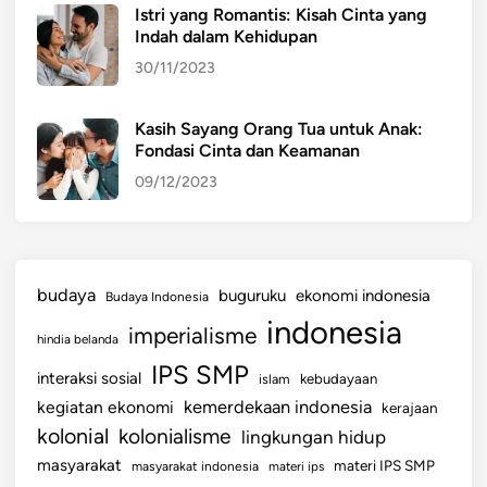
Istri yang Romantis: Kisah Cinta yang
Indah dalam Kehidupan
30/11/2023
Kasih Sayang Orang Tua untuk Anak:
Fondasi Cinta dan Keamanan
09/12/2023
budaya
buguruku
ekonomi indonesia
Budaya Indonesia
indonesia
imperialisme
hindia belanda
IPS SMP
interaksi sosial
islam
kebudayaan
kemerdekaan indonesia
kegiatan ekonomi
kerajaan
kolonial
kolonialisme
lingkungan hidup
masyarakat
materi IPS SMP
masyarakat indonesia
materi ips