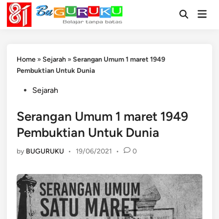
Skip
Mai
to
Open
Men
Search
content
Home
»
Sejarah
»
Serangan Umum 1 maret 1949
Pembuktian Untuk Dunia
Posted
Sejarah
in
Serangan Umum 1 maret 1949
Pembuktian Untuk Dunia
by
BUGURUKU
•
19/06/2021
•
0