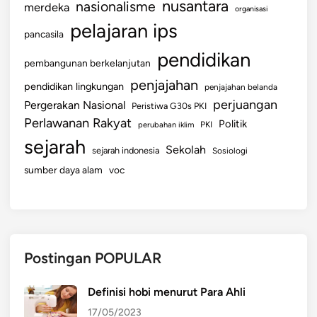
nusantara
nasionalisme
merdeka
organisasi
pelajaran ips
pancasila
pendidikan
pembangunan berkelanjutan
penjajahan
pendidikan lingkungan
penjajahan belanda
perjuangan
Pergerakan Nasional
Peristiwa G30s PKI
Perlawanan Rakyat
Politik
perubahan iklim
PKI
sejarah
Sekolah
sejarah indonesia
Sosiologi
sumber daya alam
voc
Postingan POPULAR
Definisi hobi menurut Para Ahli
17/05/2023