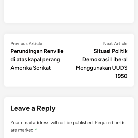
Post
Previous
Next
Previous Article
Next Article
article:
artic
Perundingan Renville
Situasi Politik
navigation
di atas kapal perang
Demokrasi Liberal
Amerika Serikat
Menggunakan UUDS
1950
Leave a Reply
Your email address will not be published.
Required fields
are marked
*