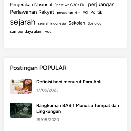
perjuangan
Pergerakan Nasional
Peristiwa G30s PKI
Perlawanan Rakyat
Politik
perubahan iklim
PKI
sejarah
Sekolah
sejarah indonesia
Sosiologi
sumber daya alam
voc
Postingan POPULAR
Definisi hobi menurut Para Ahli
17/05/2023
Rangkuman BAB 1 Manusia Tempat dan
Lingkungan
19/08/2020