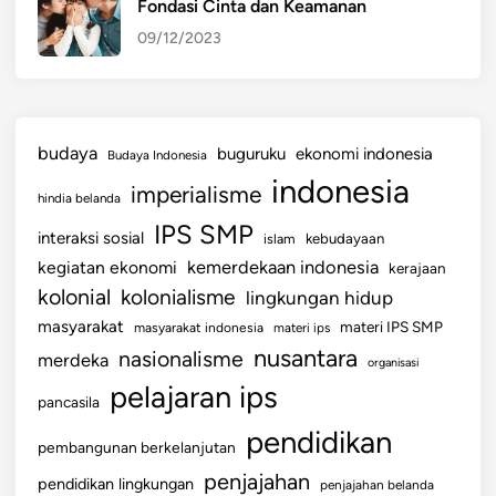
Fondasi Cinta dan Keamanan
09/12/2023
budaya
buguruku
ekonomi indonesia
Budaya Indonesia
indonesia
imperialisme
hindia belanda
IPS SMP
interaksi sosial
islam
kebudayaan
kemerdekaan indonesia
kegiatan ekonomi
kerajaan
kolonial
kolonialisme
lingkungan hidup
masyarakat
materi IPS SMP
masyarakat indonesia
materi ips
nusantara
nasionalisme
merdeka
organisasi
pelajaran ips
pancasila
pendidikan
pembangunan berkelanjutan
penjajahan
pendidikan lingkungan
penjajahan belanda