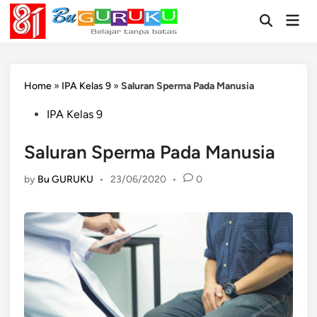
Skip
Mai
to
Open
Men
Search
content
Home
»
IPA Kelas 9
»
Saluran Sperma Pada Manusia
Posted
IPA Kelas 9
in
Saluran Sperma Pada Manusia
by
Bu GURUKU
•
23/06/2020
•
0