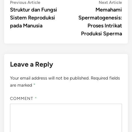
Post
Previous
Next
Previous Article
Next Article
article:
artic
Struktur dan Fungsi
Memahami
navigation
Sistem Reproduksi
Spermatogenesis:
pada Manusia
Proses Intrikat
Produksi Sperma
Leave a Reply
Your email address will not be published.
Required fields
are marked
*
COMMENT
*