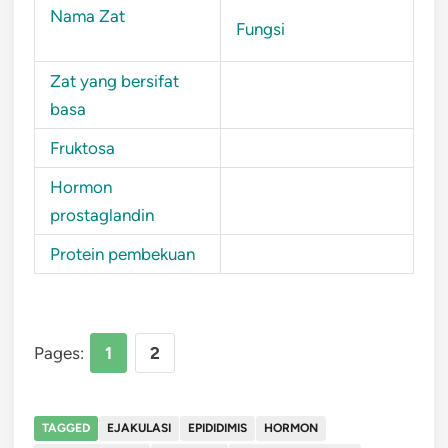
Nama Zat
Fungsi
Zat yang bersifat
basa
Fruktosa
Hormon
prostaglandin
Protein pembekuan
Pages:
1
2
TAGGED
EJAKULASI
EPIDIDIMIS
HORMON