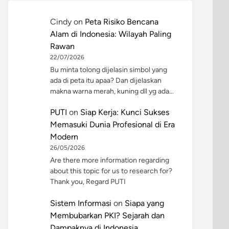
Cindy
on
Peta Risiko Bencana
Alam di Indonesia: Wilayah Paling
Rawan
22/07/2026
Bu minta tolong dijelasin simbol yang
ada di peta itu apaa? Dan dijelaskan
makna warna merah, kuning dll yg ada…
PUTI
on
Siap Kerja: Kunci Sukses
Memasuki Dunia Profesional di Era
Modern
26/05/2026
Are there more information regarding
about this topic for us to research for?
Thank you, Regard PUTI
Sistem Informasi
on
Siapa yang
Membubarkan PKI? Sejarah dan
Dampaknya di Indonesia