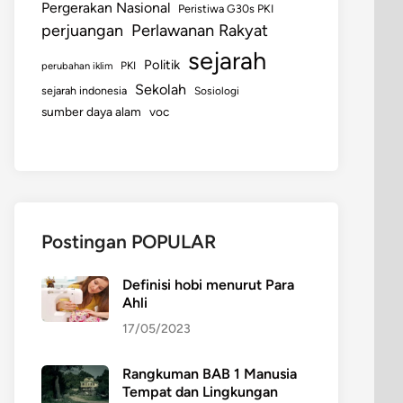
Pergerakan Nasional
Peristiwa G30s PKI
perjuangan
Perlawanan Rakyat
sejarah
Politik
perubahan iklim
PKI
Sekolah
sejarah indonesia
Sosiologi
sumber daya alam
voc
Postingan POPULAR
Definisi hobi menurut Para
Ahli
17/05/2023
Rangkuman BAB 1 Manusia
Tempat dan Lingkungan