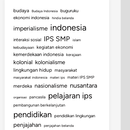
budaya
buguruku
Budaya Indonesia
ekonomi indonesia
hindia belanda
indonesia
imperialisme
IPS SMP
interaksi sosial
islam
kegiatan ekonomi
kebudayaan
kemerdekaan indonesia
kerajaan
kolonial
kolonialisme
lingkungan hidup
masyarakat
materi IPS SMP
masyarakat indonesia
materi ips
nusantara
nasionalisme
merdeka
pelajaran ips
pancasila
organisasi
pembangunan berkelanjutan
pendidikan
pendidikan lingkungan
penjajahan
penjajahan belanda