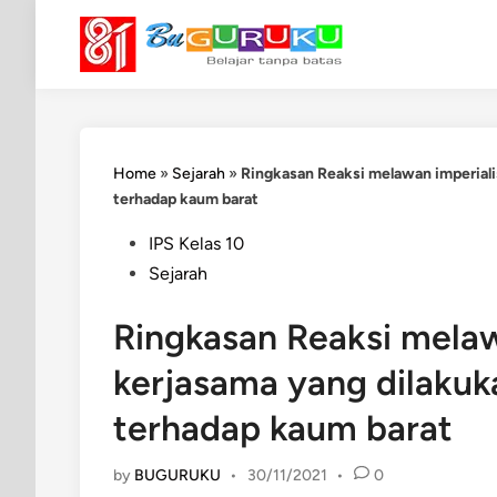
Skip
to
content
Home
»
Sejarah
»
Ringkasan Reaksi melawan imperiali
terhadap kaum barat
Posted
IPS Kelas 10
in
Sejarah
Ringkasan Reaksi melaw
kerjasama yang dilakuk
terhadap kaum barat
by
BUGURUKU
•
30/11/2021
•
0