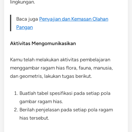
lingkungan.
Baca juga
Penyajian dan Kemasan Olahan
Pangan
Aktivitas Mengomunikasikan
Kamu telah melakukan aktivitas pembelajaran
menggambar ragam hias flora, fauna, manusia,
dan geometris, lakukan tugas berikut.
Buatlah tabel spesifikasi pada setiap pola
gambar ragam hias.
Berilah penjelasan pada setiap pola ragam
hias tersebut.