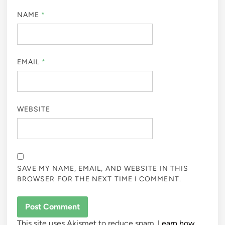
NAME
*
EMAIL
*
WEBSITE
SAVE MY NAME, EMAIL, AND WEBSITE IN THIS
BROWSER FOR THE NEXT TIME I COMMENT.
This site uses Akismet to reduce spam.
Learn how