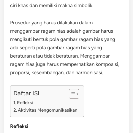
ciri khas dan memiliki makna simbolik.
Prosedur yang harus dilakukan dalam
menggambar ragam hias adalah gambar harus
mengikuti bentuk pola gambar ragam hias yang
ada seperti pola gambar ragam hias yang
beraturan atau tidak beraturan. Menggambar
ragam hias juga harus memperhatikan komposisi,
proporsi, keseimbangan, dan harmonisasi.
Daftar ISI
Refleksi
Aktivitas Mengomunikasikan
Refleksi