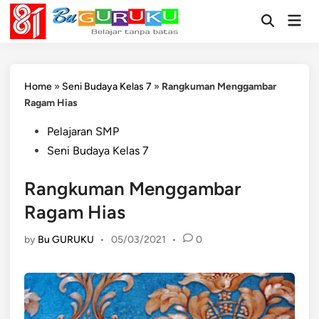
Skip
Mai
to
Open
Men
Search
content
Home
»
Seni Budaya Kelas 7
»
Rangkuman Menggambar
Ragam Hias
Posted
Pelajaran SMP
in
Seni Budaya Kelas 7
Rangkuman Menggambar
Ragam Hias
by
Bu GURUKU
•
05/03/2021
•
0