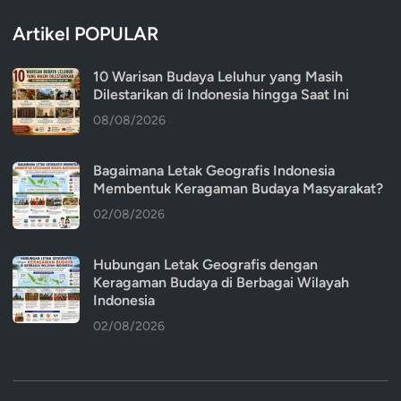
Artikel POPULAR
10 Warisan Budaya Leluhur yang Masih
Dilestarikan di Indonesia hingga Saat Ini
08/08/2026
Bagaimana Letak Geografis Indonesia
Membentuk Keragaman Budaya Masyarakat?
02/08/2026
Hubungan Letak Geografis dengan
Keragaman Budaya di Berbagai Wilayah
Indonesia
02/08/2026