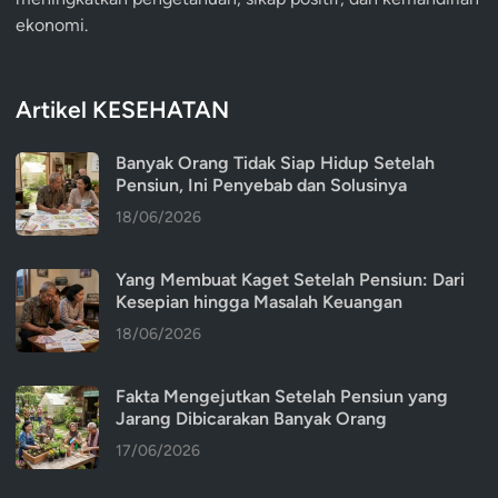
ekonomi.
Artikel KESEHATAN
Banyak Orang Tidak Siap Hidup Setelah
Pensiun, Ini Penyebab dan Solusinya
18/06/2026
Yang Membuat Kaget Setelah Pensiun: Dari
Kesepian hingga Masalah Keuangan
18/06/2026
Fakta Mengejutkan Setelah Pensiun yang
Jarang Dibicarakan Banyak Orang
17/06/2026