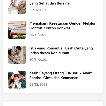
yang Sehat dan Bersinar
21/11/2023
Memahami Kesetaraan Gender Melalui
Contoh-contoh Konkret
25/11/2023
Istri yang Romantis: Kisah Cinta yang
Indah dalam Kehidupan
30/11/2023
Kasih Sayang Orang Tua untuk Anak:
Fondasi Cinta dan Keamanan
09/12/2023