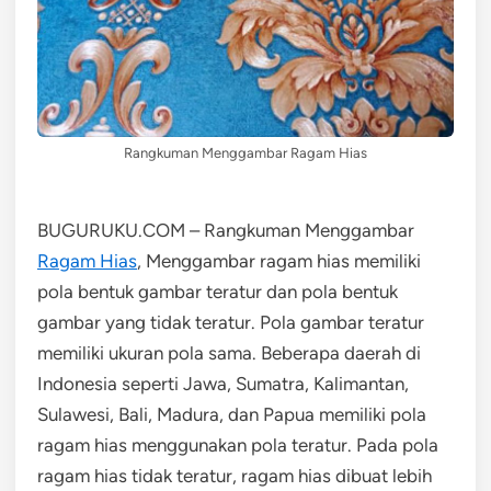
Rangkuman Menggambar Ragam Hias
BUGURUKU.COM – Rangkuman Menggambar
Ragam Hias
, Menggambar ragam hias memiliki
pola bentuk gambar teratur dan pola bentuk
gambar yang tidak teratur. Pola gambar teratur
memiliki ukuran pola sama. Beberapa daerah di
Indonesia seperti Jawa, Sumatra, Kalimantan,
Sulawesi, Bali, Madura, dan Papua memiliki pola
ragam hias menggunakan pola teratur. Pada pola
ragam hias tidak teratur, ragam hias dibuat lebih