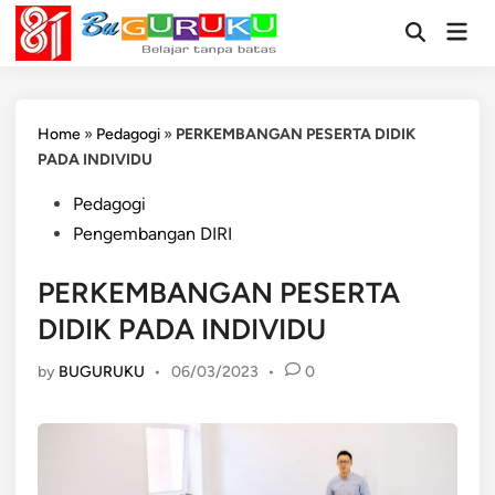
Skip
Mai
to
Open
Men
Search
content
Home
»
Pedagogi
»
PERKEMBANGAN PESERTA DIDIK
PADA INDIVIDU
Posted
Pedagogi
in
Pengembangan DIRI
PERKEMBANGAN PESERTA
DIDIK PADA INDIVIDU
by
BUGURUKU
•
06/03/2023
•
0