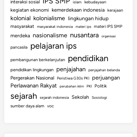
IPS SMP
interaksi sosial
islam
kebudayaan
kemerdekaan indonesia
kegiatan ekonomi
kerajaan
kolonial
kolonialisme
lingkungan hidup
masyarakat
materi IPS SMP
masyarakat indonesia
materi ips
nusantara
nasionalisme
merdeka
organisasi
pelajaran ips
pancasila
pendidikan
pembangunan berkelanjutan
penjajahan
pendidikan lingkungan
penjajahan belanda
perjuangan
Pergerakan Nasional
Peristiwa G30s PKI
Perlawanan Rakyat
Politik
perubahan iklim
PKI
sejarah
Sekolah
sejarah indonesia
Sosiologi
sumber daya alam
voc