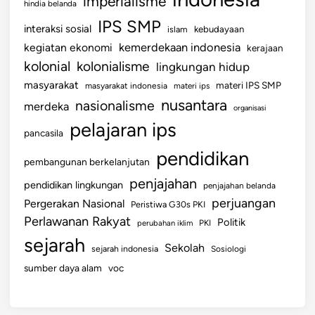
imperialisme
hindia belanda
IPS SMP
interaksi sosial
islam
kebudayaan
kemerdekaan indonesia
kegiatan ekonomi
kerajaan
kolonial
kolonialisme
lingkungan hidup
masyarakat
materi IPS SMP
masyarakat indonesia
materi ips
nusantara
nasionalisme
merdeka
organisasi
pelajaran ips
pancasila
pendidikan
pembangunan berkelanjutan
penjajahan
pendidikan lingkungan
penjajahan belanda
perjuangan
Pergerakan Nasional
Peristiwa G30s PKI
Perlawanan Rakyat
Politik
perubahan iklim
PKI
sejarah
Sekolah
sejarah indonesia
Sosiologi
sumber daya alam
voc