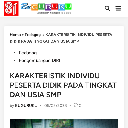
Skip
Mai
to
Open
Men
Search
content
Home
»
Pedagogi
»
KARAKTERISTIK INDIVIDU PESERTA
DIDIK PADA TINGKAT DAN USIA SMP
Posted
Pedagogi
in
Pengembangan DIRI
KARAKTERISTIK INDIVIDU
PESERTA DIDIK PADA TINGKAT
DAN USIA SMP
by
BUGURUKU
•
06/03/2023
•
0