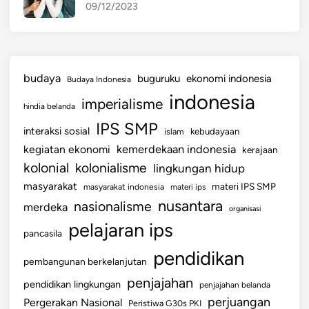
09/12/2023
budaya
buguruku
ekonomi indonesia
Budaya Indonesia
indonesia
imperialisme
hindia belanda
IPS SMP
interaksi sosial
islam
kebudayaan
kemerdekaan indonesia
kegiatan ekonomi
kerajaan
kolonial
kolonialisme
lingkungan hidup
masyarakat
materi IPS SMP
masyarakat indonesia
materi ips
nusantara
nasionalisme
merdeka
organisasi
pelajaran ips
pancasila
pendidikan
pembangunan berkelanjutan
penjajahan
pendidikan lingkungan
penjajahan belanda
perjuangan
Pergerakan Nasional
Peristiwa G30s PKI