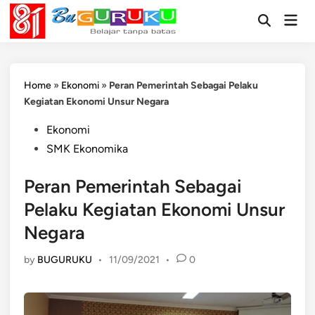
Skip
Mai
to
Open
Men
Search
content
Home
»
Ekonomi
»
Peran Pemerintah Sebagai Pelaku
Kegiatan Ekonomi Unsur Negara
Posted
Ekonomi
in
SMK Ekonomika
Peran Pemerintah Sebagai
Pelaku Kegiatan Ekonomi Unsur
Negara
by
BUGURUKU
•
11/09/2021
•
0