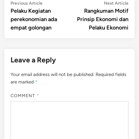
Post
Previous
Next
Previous Article
Next Article
article:
artic
Pelaku Kegiatan
Rangkuman Motif
navigation
perekonomian ada
Prinsip Ekonomi dan
empat golongan
Pelaku Ekonomi
Leave a Reply
Your email address will not be published.
Required fields
are marked
*
COMMENT
*