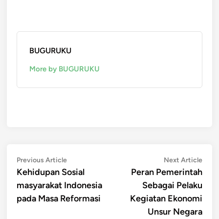
BUGURUKU
More by BUGURUKU
Post
Previous
Next
Previous Article
Next Article
article:
artic
Kehidupan Sosial
Peran Pemerintah
navigation
masyarakat Indonesia
Sebagai Pelaku
pada Masa Reformasi
Kegiatan Ekonomi
Unsur Negara