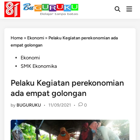
Skip
Mai
to
Open
Men
Search
content
Home
»
Ekonomi
»
Pelaku Kegiatan perekonomian ada
empat golongan
Posted
Ekonomi
in
SMK Ekonomika
Pelaku Kegiatan perekonomian
ada empat golongan
by
BUGURUKU
•
11/09/2021
•
0