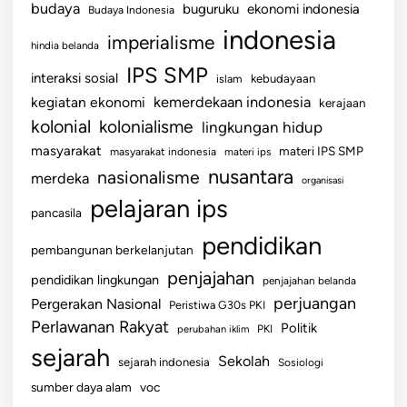
budaya
buguruku
ekonomi indonesia
Budaya Indonesia
indonesia
imperialisme
hindia belanda
IPS SMP
interaksi sosial
islam
kebudayaan
kemerdekaan indonesia
kegiatan ekonomi
kerajaan
kolonial
kolonialisme
lingkungan hidup
masyarakat
materi IPS SMP
masyarakat indonesia
materi ips
nusantara
nasionalisme
merdeka
organisasi
pelajaran ips
pancasila
pendidikan
pembangunan berkelanjutan
penjajahan
pendidikan lingkungan
penjajahan belanda
perjuangan
Pergerakan Nasional
Peristiwa G30s PKI
Perlawanan Rakyat
Politik
perubahan iklim
PKI
sejarah
Sekolah
sejarah indonesia
Sosiologi
sumber daya alam
voc