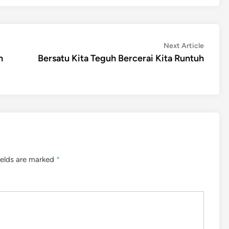
Next
Next Article
article:
n
Bersatu Kita Teguh Bercerai Kita Runtuh
ields are marked
*