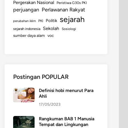
Pergerakan Nasional
Peristiwa G30s PKI
perjuangan
Perlawanan Rakyat
sejarah
Politik
perubahan iklim
PKI
Sekolah
sejarah indonesia
Sosiologi
sumber daya alam
voc
Postingan POPULAR
Definisi hobi menurut Para
Ahli
17/05/2023
Rangkuman BAB 1 Manusia
Tempat dan Lingkungan