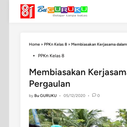
Skip
to
content
Home
»
PPKn Kelas 8
»
Membiasakan Kerjasama dalam
Posted
PPKn Kelas 8
in
Membiasakan Kerjasam
Pergaulan
by
Bu GURUKU
•
05/12/2020
•
0