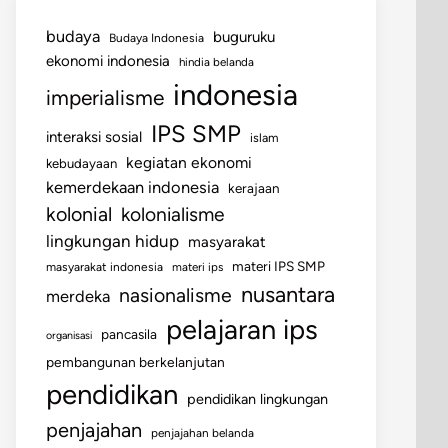
budaya
buguruku
Budaya Indonesia
ekonomi indonesia
hindia belanda
indonesia
imperialisme
IPS SMP
interaksi sosial
islam
kegiatan ekonomi
kebudayaan
kemerdekaan indonesia
kerajaan
kolonial
kolonialisme
lingkungan hidup
masyarakat
materi IPS SMP
masyarakat indonesia
materi ips
nusantara
nasionalisme
merdeka
pelajaran ips
pancasila
organisasi
pembangunan berkelanjutan
pendidikan
pendidikan lingkungan
penjajahan
penjajahan belanda