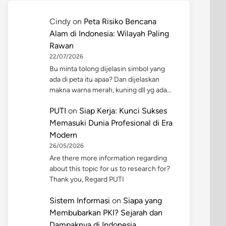
Cindy
on
Peta Risiko Bencana
Alam di Indonesia: Wilayah Paling
Rawan
22/07/2026
Bu minta tolong dijelasin simbol yang
ada di peta itu apaa? Dan dijelaskan
makna warna merah, kuning dll yg ada…
PUTI
on
Siap Kerja: Kunci Sukses
Memasuki Dunia Profesional di Era
Modern
26/05/2026
Are there more information regarding
about this topic for us to research for?
Thank you, Regard PUTI
Sistem Informasi
on
Siapa yang
Membubarkan PKI? Sejarah dan
Dampaknya di Indonesia