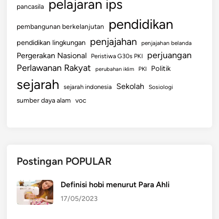
pelajaran ips
pancasila
pendidikan
pembangunan berkelanjutan
penjajahan
pendidikan lingkungan
penjajahan belanda
perjuangan
Pergerakan Nasional
Peristiwa G30s PKI
Perlawanan Rakyat
Politik
perubahan iklim
PKI
sejarah
Sekolah
sejarah indonesia
Sosiologi
sumber daya alam
voc
Postingan POPULAR
Definisi hobi menurut Para Ahli
17/05/2023