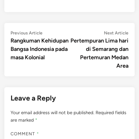
Post
Previous
Next
Previous Article
Next Article
article:
artic
Rangkuman Kehidupan
Pertempuran Lima hari
navigation
Bangsa Indonesia pada
di Semarang dan
masa Kolonial
Pertemuran Medan
Area
Leave a Reply
Your email address will not be published.
Required fields
are marked
*
COMMENT
*