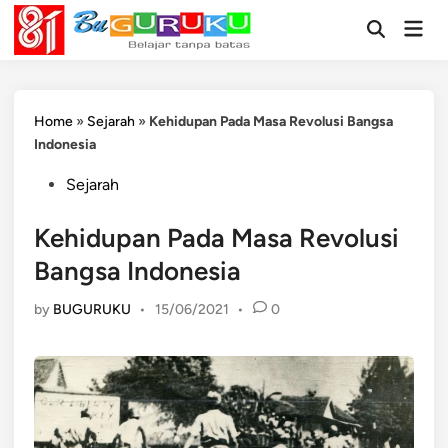
Skip
Mai
to
Open
Men
Search
content
Home
»
Sejarah
»
Kehidupan Pada Masa Revolusi Bangsa
Indonesia
Posted
Sejarah
in
Kehidupan Pada Masa Revolusi
Bangsa Indonesia
by
BUGURUKU
•
15/06/2021
•
0