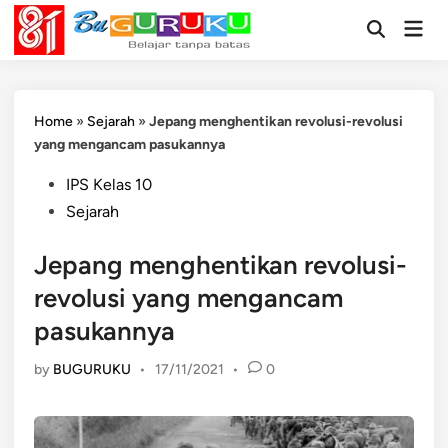
Skip
Mai
to
Open
Men
Search
content
Home
»
Sejarah
»
Jepang menghentikan revolusi-revolusi
yang mengancam pasukannya
Posted
IPS Kelas 10
in
Sejarah
Jepang menghentikan revolusi-
revolusi yang mengancam
pasukannya
by
BUGURUKU
•
17/11/2021
•
0