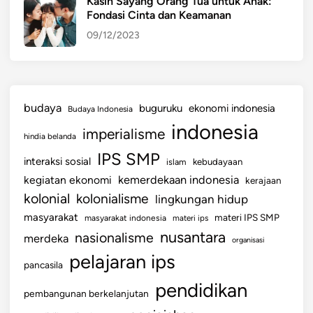
Kasih Sayang Orang Tua untuk Anak:
Fondasi Cinta dan Keamanan
09/12/2023
budaya
buguruku
ekonomi indonesia
Budaya Indonesia
indonesia
imperialisme
hindia belanda
IPS SMP
interaksi sosial
islam
kebudayaan
kemerdekaan indonesia
kegiatan ekonomi
kerajaan
kolonial
kolonialisme
lingkungan hidup
masyarakat
materi IPS SMP
masyarakat indonesia
materi ips
nusantara
nasionalisme
merdeka
organisasi
pelajaran ips
pancasila
pendidikan
pembangunan berkelanjutan