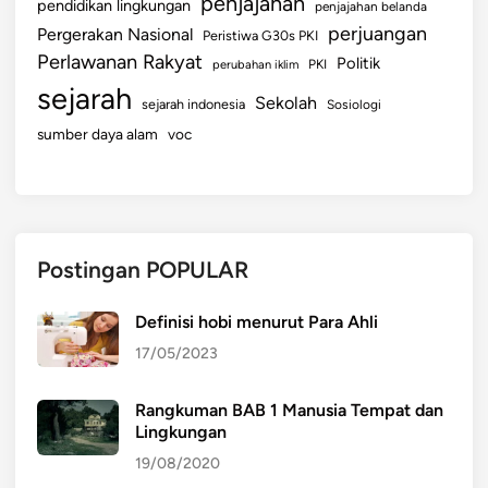
penjajahan
pendidikan lingkungan
penjajahan belanda
perjuangan
Pergerakan Nasional
Peristiwa G30s PKI
Perlawanan Rakyat
Politik
perubahan iklim
PKI
sejarah
Sekolah
sejarah indonesia
Sosiologi
sumber daya alam
voc
Postingan POPULAR
Definisi hobi menurut Para Ahli
17/05/2023
Rangkuman BAB 1 Manusia Tempat dan
Lingkungan
19/08/2020