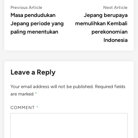
Post
Previous
Next
Previous Article
Next Article
article:
artic
Masa pendudukan
Jepang berupaya
navigation
Jepang periode yang
memulihkan Kembali
paling menentukan
perekonomian
Indonesia
Leave a Reply
Your email address will not be published.
Required fields
are marked
*
COMMENT
*