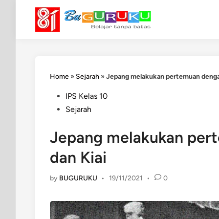
Skip
to
content
Home
»
Sejarah
»
Jepang melakukan pertemuan dengan
Posted
IPS Kelas 10
in
Sejarah
Jepang melakukan per
dan Kiai
by
BUGURUKU
•
19/11/2021
•
0