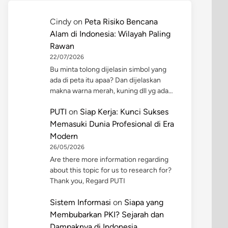
Cindy
on
Peta Risiko Bencana
Alam di Indonesia: Wilayah Paling
Rawan
22/07/2026
Bu minta tolong dijelasin simbol yang
ada di peta itu apaa? Dan dijelaskan
makna warna merah, kuning dll yg ada…
PUTI
on
Siap Kerja: Kunci Sukses
Memasuki Dunia Profesional di Era
Modern
26/05/2026
Are there more information regarding
about this topic for us to research for?
Thank you, Regard PUTI
Sistem Informasi
on
Siapa yang
Membubarkan PKI? Sejarah dan
Dampaknya di Indonesia