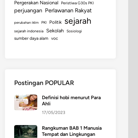
Pergerakan Nasional
Peristiwa G30s PKI
perjuangan
Perlawanan Rakyat
sejarah
Politik
perubahan iklim
PKI
Sekolah
sejarah indonesia
Sosiologi
sumber daya alam
voc
Postingan POPULAR
Definisi hobi menurut Para
Ahli
17/05/2023
Rangkuman BAB 1 Manusia
Tempat dan Lingkungan