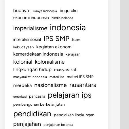
budaya
buguruku
Budaya Indonesia
ekonomi indonesia
hindia belanda
indonesia
imperialisme
IPS SMP
interaksi sosial
islam
kegiatan ekonomi
kebudayaan
kemerdekaan indonesia
kerajaan
kolonial
kolonialisme
lingkungan hidup
masyarakat
materi IPS SMP
masyarakat indonesia
materi ips
nusantara
nasionalisme
merdeka
pelajaran ips
pancasila
organisasi
pembangunan berkelanjutan
pendidikan
pendidikan lingkungan
penjajahan
penjajahan belanda