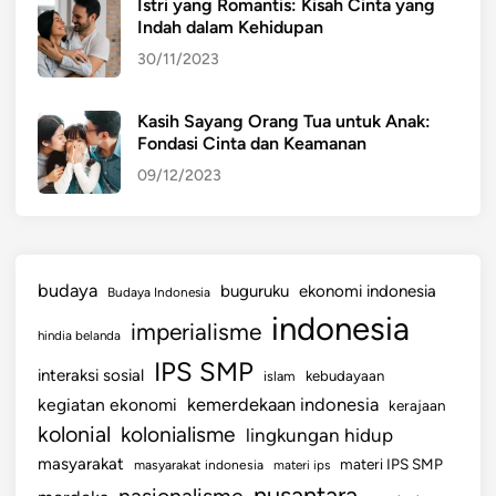
Istri yang Romantis: Kisah Cinta yang
Indah dalam Kehidupan
30/11/2023
Kasih Sayang Orang Tua untuk Anak:
Fondasi Cinta dan Keamanan
09/12/2023
budaya
buguruku
ekonomi indonesia
Budaya Indonesia
indonesia
imperialisme
hindia belanda
IPS SMP
interaksi sosial
islam
kebudayaan
kemerdekaan indonesia
kegiatan ekonomi
kerajaan
kolonial
kolonialisme
lingkungan hidup
masyarakat
materi IPS SMP
masyarakat indonesia
materi ips
nusantara
nasionalisme