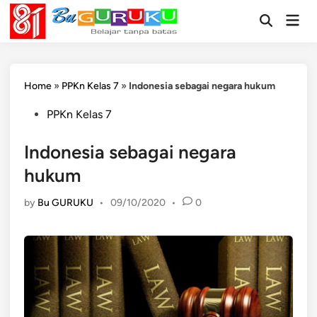
Skip
Mai
to
Open
Men
Search
content
Home
»
PPKn Kelas 7
»
Indonesia sebagai negara hukum
Posted
PPKn Kelas 7
in
Indonesia sebagai negara
hukum
by
Bu GURUKU
•
09/10/2020
•
0