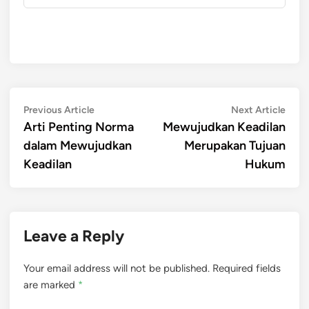
Post
Previous
Next
Previous Article
Next Article
article:
artic
Arti Penting Norma
Mewujudkan Keadilan
navigation
dalam Mewujudkan
Merupakan Tujuan
Keadilan
Hukum
Leave a Reply
Your email address will not be published.
Required fields
are marked
*