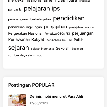
merdeka
organisasi
pelajaran ips
pancasila
pendidikan
pembangunan berkelanjutan
penjajahan
pendidikan lingkungan
penjajahan belanda
perjuangan
Pergerakan Nasional
Peristiwa G30s PKI
Perlawanan Rakyat
Politik
perubahan iklim
PKI
sejarah
Sekolah
sejarah indonesia
Sosiologi
sumber daya alam
voc
Postingan POPULAR
Definisi hobi menurut Para Ahli
17/05/2023