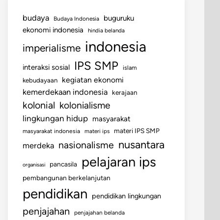
budaya
buguruku
Budaya Indonesia
ekonomi indonesia
hindia belanda
indonesia
imperialisme
IPS SMP
interaksi sosial
islam
kegiatan ekonomi
kebudayaan
kemerdekaan indonesia
kerajaan
kolonial
kolonialisme
lingkungan hidup
masyarakat
materi IPS SMP
masyarakat indonesia
materi ips
nusantara
nasionalisme
merdeka
pelajaran ips
pancasila
organisasi
pembangunan berkelanjutan
pendidikan
pendidikan lingkungan
penjajahan
penjajahan belanda