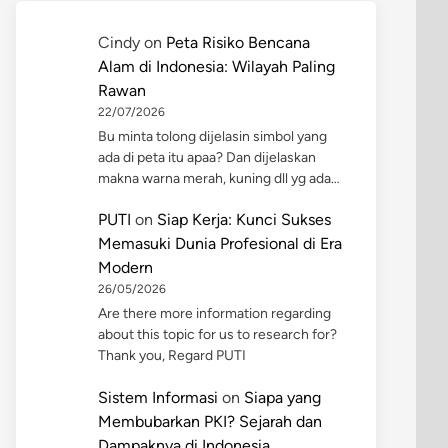
Cindy
on
Peta Risiko Bencana
Alam di Indonesia: Wilayah Paling
Rawan
22/07/2026
Bu minta tolong dijelasin simbol yang
ada di peta itu apaa? Dan dijelaskan
makna warna merah, kuning dll yg ada…
PUTI
on
Siap Kerja: Kunci Sukses
Memasuki Dunia Profesional di Era
Modern
26/05/2026
Are there more information regarding
about this topic for us to research for?
Thank you, Regard PUTI
Sistem Informasi
on
Siapa yang
Membubarkan PKI? Sejarah dan
Dampaknya di Indonesia