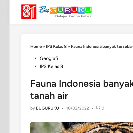
Skip
to
content
Home
»
IPS Kelas 8
»
Fauna Indonesia banyak tersebar 
Posted
Geografi
in
IPS Kelas 8
Fauna Indonesia banyak
tanah air
by
BUGURUKU
•
10/02/2022
•
0