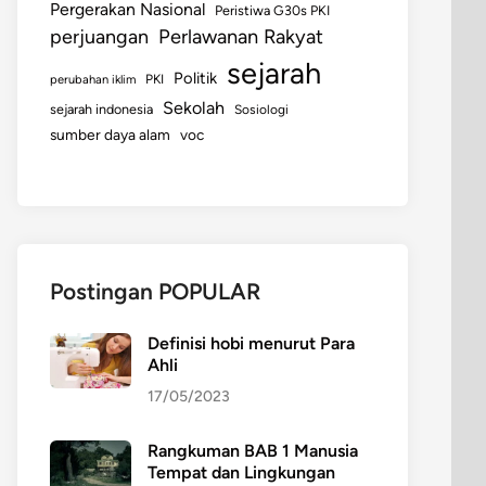
Pergerakan Nasional
Peristiwa G30s PKI
perjuangan
Perlawanan Rakyat
sejarah
Politik
perubahan iklim
PKI
Sekolah
sejarah indonesia
Sosiologi
sumber daya alam
voc
Postingan POPULAR
Definisi hobi menurut Para
Ahli
17/05/2023
Rangkuman BAB 1 Manusia
Tempat dan Lingkungan