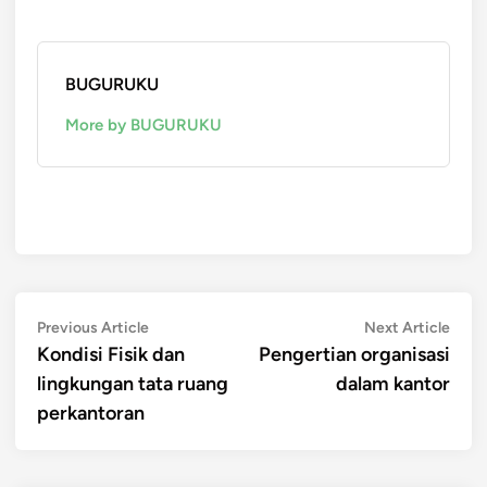
BUGURUKU
More by BUGURUKU
Post
Previous
Next
Previous Article
Next Article
article:
artic
Kondisi Fisik dan
Pengertian organisasi
navigation
lingkungan tata ruang
dalam kantor
perkantoran