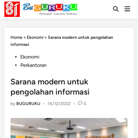
Skip
Mai
to
Open
Men
Search
content
Home
»
Ekonomi
»
Sarana modern untuk pengolahan
informasi
Posted
Ekonomi
in
Perkantoran
Sarana modern untuk
pengolahan informasi
by
BUGURUKU
•
14/12/2022
•
0