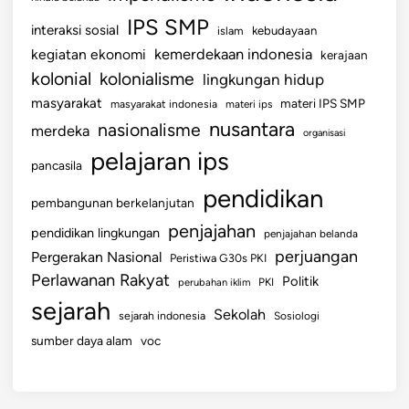
IPS SMP
interaksi sosial
islam
kebudayaan
kemerdekaan indonesia
kegiatan ekonomi
kerajaan
kolonial
kolonialisme
lingkungan hidup
masyarakat
materi IPS SMP
masyarakat indonesia
materi ips
nusantara
nasionalisme
merdeka
organisasi
pelajaran ips
pancasila
pendidikan
pembangunan berkelanjutan
penjajahan
pendidikan lingkungan
penjajahan belanda
perjuangan
Pergerakan Nasional
Peristiwa G30s PKI
Perlawanan Rakyat
Politik
perubahan iklim
PKI
sejarah
Sekolah
sejarah indonesia
Sosiologi
sumber daya alam
voc