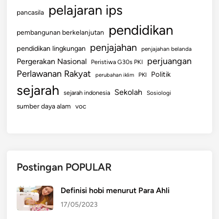
pelajaran ips
pancasila
pendidikan
pembangunan berkelanjutan
penjajahan
pendidikan lingkungan
penjajahan belanda
perjuangan
Pergerakan Nasional
Peristiwa G30s PKI
Perlawanan Rakyat
Politik
perubahan iklim
PKI
sejarah
Sekolah
sejarah indonesia
Sosiologi
sumber daya alam
voc
Postingan POPULAR
Definisi hobi menurut Para Ahli
17/05/2023