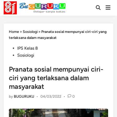
Skip
Mai
to
Open
Men
Search
content
Home
»
Sosiologi
»
Pranata sosial mempunyai ciri-ciri yang
terlaksana dalam masyarakat
Posted
IPS Kelas 8
in
Sosiologi
Pranata sosial mempunyai ciri-
ciri yang terlaksana dalam
masyarakat
by
BUGURUKU
•
04/03/2022
•
0