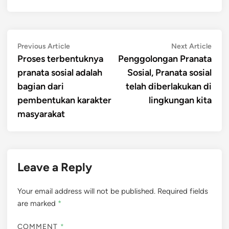
Post
Previous
Next
Previous Article
Next Article
article:
artic
Proses terbentuknya
Penggolongan Pranata
navigation
pranata sosial adalah
Sosial, Pranata sosial
bagian dari
telah diberlakukan di
pembentukan karakter
lingkungan kita
masyarakat
Leave a Reply
Your email address will not be published.
Required fields
are marked
*
COMMENT
*