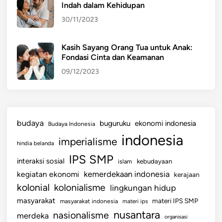
Indah dalam Kehidupan
30/11/2023
Kasih Sayang Orang Tua untuk Anak:
Fondasi Cinta dan Keamanan
09/12/2023
budaya
buguruku
ekonomi indonesia
Budaya Indonesia
indonesia
imperialisme
hindia belanda
IPS SMP
interaksi sosial
islam
kebudayaan
kemerdekaan indonesia
kegiatan ekonomi
kerajaan
kolonial
kolonialisme
lingkungan hidup
masyarakat
materi IPS SMP
masyarakat indonesia
materi ips
nusantara
nasionalisme
merdeka
organisasi