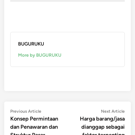
BUGURUKU
More by BUGURUKU
Post
Previous
Next
Previous Article
Next Article
article:
artic
Konsep Permintaan
Harga barang/jasa
navigation
dan Penawaran dan
dianggap sebagai
Struktur Pasar
faktor terpenting