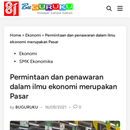
Skip
Mai
to
Open
Men
Search
content
Home
»
Ekonomi
»
Permintaan dan penawaran dalam ilmu
ekonomi merupakan Pasar
Posted
Ekonomi
in
SMK Ekonomika
Permintaan dan penawaran
dalam ilmu ekonomi merupakan
Pasar
by
BUGURUKU
•
16/09/2021
•
0