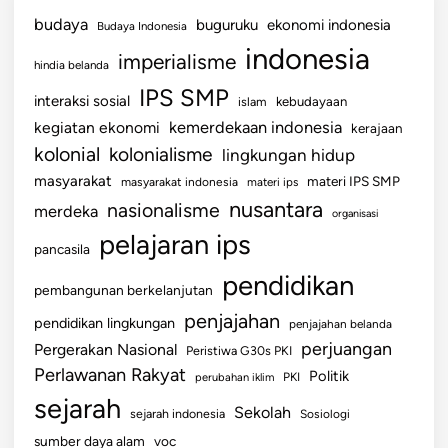
budaya
buguruku
ekonomi indonesia
Budaya Indonesia
indonesia
imperialisme
hindia belanda
IPS SMP
interaksi sosial
islam
kebudayaan
kemerdekaan indonesia
kegiatan ekonomi
kerajaan
kolonial
kolonialisme
lingkungan hidup
masyarakat
materi IPS SMP
masyarakat indonesia
materi ips
nusantara
nasionalisme
merdeka
organisasi
pelajaran ips
pancasila
pendidikan
pembangunan berkelanjutan
penjajahan
pendidikan lingkungan
penjajahan belanda
perjuangan
Pergerakan Nasional
Peristiwa G30s PKI
Perlawanan Rakyat
Politik
perubahan iklim
PKI
sejarah
Sekolah
sejarah indonesia
Sosiologi
sumber daya alam
voc