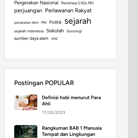
Pergerakan Nasional
Peristiwa G30s PKI
perjuangan
Perlawanan Rakyat
sejarah
Politik
perubahan iklim
PKI
Sekolah
sejarah indonesia
Sosiologi
sumber daya alam
voc
Postingan POPULAR
Definisi hobi menurut Para
Ahli
17/05/2023
Rangkuman BAB 1 Manusia
Tempat dan Lingkungan