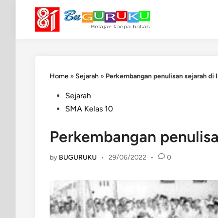
Skip
to
content
Home
»
Sejarah
»
Perkembangan penulisan sejarah di 
Posted
Sejarah
in
SMA Kelas 10
Perkembangan penulisan
by
BUGURUKU
•
29/06/2022
•
0