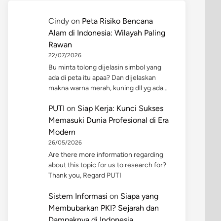
Cindy
on
Peta Risiko Bencana
Alam di Indonesia: Wilayah Paling
Rawan
22/07/2026
Bu minta tolong dijelasin simbol yang
ada di peta itu apaa? Dan dijelaskan
makna warna merah, kuning dll yg ada…
PUTI
on
Siap Kerja: Kunci Sukses
Memasuki Dunia Profesional di Era
Modern
26/05/2026
Are there more information regarding
about this topic for us to research for?
Thank you, Regard PUTI
Sistem Informasi
on
Siapa yang
Membubarkan PKI? Sejarah dan
Dampaknya di Indonesia