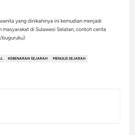
anita yang dinikahinya ini kemudian menjadi
m masyarakat di Sulawesi Selatan, contoh cerita
e/buguruku)
AL
KEBENARAN SEJARAH
MENULIS SEJARAH