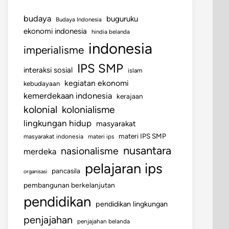
budaya
buguruku
Budaya Indonesia
ekonomi indonesia
hindia belanda
indonesia
imperialisme
IPS SMP
interaksi sosial
islam
kegiatan ekonomi
kebudayaan
kemerdekaan indonesia
kerajaan
kolonial
kolonialisme
lingkungan hidup
masyarakat
materi IPS SMP
masyarakat indonesia
materi ips
nusantara
nasionalisme
merdeka
pelajaran ips
pancasila
organisasi
pembangunan berkelanjutan
pendidikan
pendidikan lingkungan
penjajahan
penjajahan belanda