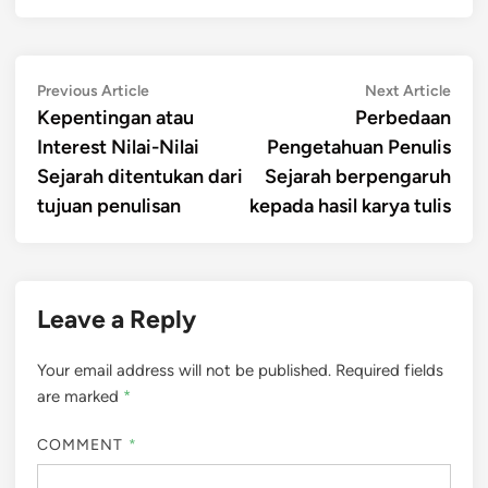
Post
Previous
Next
Previous Article
Next Article
article:
artic
Kepentingan atau
Perbedaan
navigation
Interest Nilai-Nilai
Pengetahuan Penulis
Sejarah ditentukan dari
Sejarah berpengaruh
tujuan penulisan
kepada hasil karya tulis
Leave a Reply
Your email address will not be published.
Required fields
are marked
*
COMMENT
*