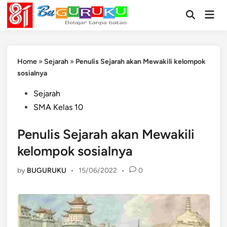
Skip
Mai
to
Open
Men
Search
content
Home
»
Sejarah
»
Penulis Sejarah akan Mewakili kelompok
sosialnya
Posted
Sejarah
in
SMA Kelas 10
Penulis Sejarah akan Mewakili
kelompok sosialnya
by
BUGURUKU
•
15/06/2022
•
0