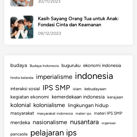
30/11/2023
Kasih Sayang Orang Tua untuk Anak:
Fondasi Cinta dan Keamanan
09/12/2023
budaya
buguruku
ekonomi indonesia
Budaya Indonesia
indonesia
imperialisme
hindia belanda
IPS SMP
interaksi sosial
islam
kebudayaan
kemerdekaan indonesia
kegiatan ekonomi
kerajaan
kolonial
kolonialisme
lingkungan hidup
masyarakat
materi IPS SMP
masyarakat indonesia
materi ips
nusantara
nasionalisme
merdeka
organisasi
pelajaran ips
pancasila