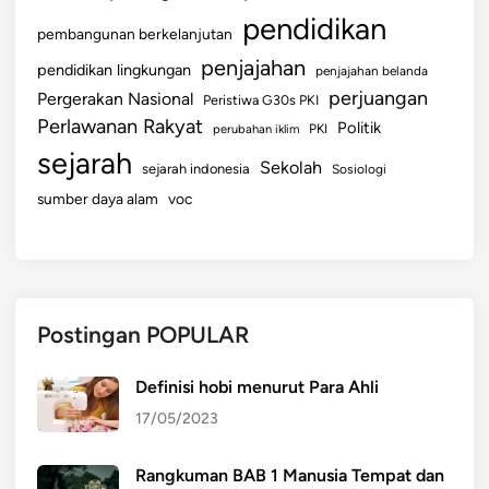
pendidikan
pembangunan berkelanjutan
penjajahan
pendidikan lingkungan
penjajahan belanda
perjuangan
Pergerakan Nasional
Peristiwa G30s PKI
Perlawanan Rakyat
Politik
perubahan iklim
PKI
sejarah
Sekolah
sejarah indonesia
Sosiologi
sumber daya alam
voc
Postingan POPULAR
Definisi hobi menurut Para Ahli
17/05/2023
Rangkuman BAB 1 Manusia Tempat dan