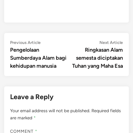
Post
Previous
Next
Previous Article
Next Article
article:
artic
Pengelolaan
Ringkasan Alam
navigation
Sumberdaya Alam bagi
semesta diciptakan
kehidupan manusia
Tuhan yang Maha Esa
Leave a Reply
Your email address will not be published.
Required fields
are marked
*
COMMENT
*