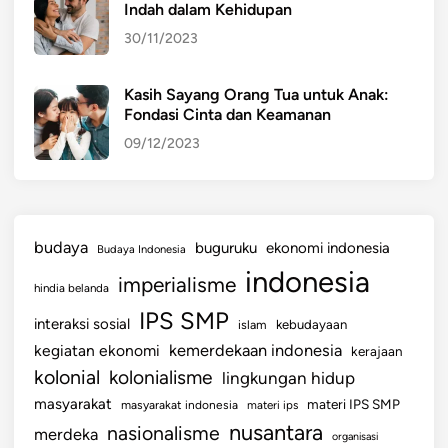
Indah dalam Kehidupan
30/11/2023
Kasih Sayang Orang Tua untuk Anak:
Fondasi Cinta dan Keamanan
09/12/2023
budaya
buguruku
ekonomi indonesia
Budaya Indonesia
indonesia
imperialisme
hindia belanda
IPS SMP
interaksi sosial
islam
kebudayaan
kemerdekaan indonesia
kegiatan ekonomi
kerajaan
kolonial
kolonialisme
lingkungan hidup
masyarakat
materi IPS SMP
masyarakat indonesia
materi ips
nusantara
nasionalisme
merdeka
organisasi