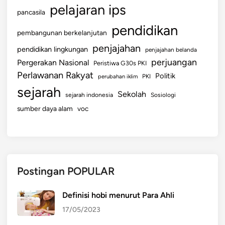
pelajaran ips
pancasila
pendidikan
pembangunan berkelanjutan
penjajahan
pendidikan lingkungan
penjajahan belanda
perjuangan
Pergerakan Nasional
Peristiwa G30s PKI
Perlawanan Rakyat
Politik
perubahan iklim
PKI
sejarah
Sekolah
sejarah indonesia
Sosiologi
sumber daya alam
voc
Postingan POPULAR
Definisi hobi menurut Para Ahli
17/05/2023