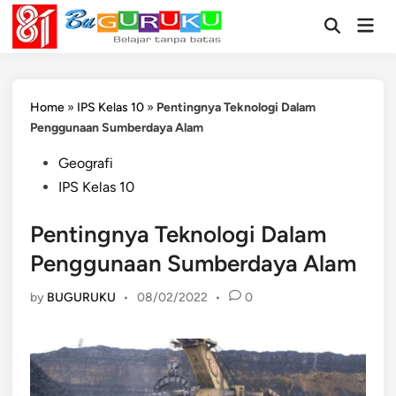
Skip
Mai
to
Open
Men
Search
content
Home
»
IPS Kelas 10
»
Pentingnya Teknologi Dalam
Penggunaan Sumberdaya Alam
Posted
Geografi
in
IPS Kelas 10
Pentingnya Teknologi Dalam
Penggunaan Sumberdaya Alam
by
BUGURUKU
•
08/02/2022
•
0