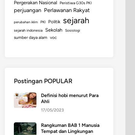
Pergerakan Nasional
Peristiwa G30s PKI
perjuangan
Perlawanan Rakyat
sejarah
Politik
perubahan iklim
PKI
Sekolah
sejarah indonesia
Sosiologi
sumber daya alam
voc
Postingan POPULAR
Definisi hobi menurut Para
Ahli
17/05/2023
Rangkuman BAB 1 Manusia
Tempat dan Lingkungan