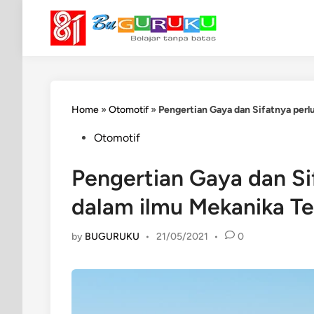
Skip
to
content
Home
»
Otomotif
»
Pengertian Gaya dan Sifatnya perl
Posted
Otomotif
in
Pengertian Gaya dan Si
dalam ilmu Mekanika Te
by
BUGURUKU
•
21/05/2021
•
0