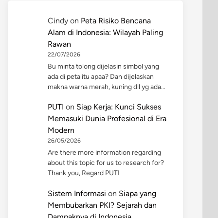
Cindy
on
Peta Risiko Bencana
Alam di Indonesia: Wilayah Paling
Rawan
22/07/2026
Bu minta tolong dijelasin simbol yang
ada di peta itu apaa? Dan dijelaskan
makna warna merah, kuning dll yg ada…
PUTI
on
Siap Kerja: Kunci Sukses
Memasuki Dunia Profesional di Era
Modern
26/05/2026
Are there more information regarding
about this topic for us to research for?
Thank you, Regard PUTI
Sistem Informasi
on
Siapa yang
Membubarkan PKI? Sejarah dan
Dampaknya di Indonesia