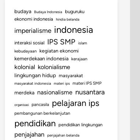
budaya
buguruku
Budaya Indonesia
ekonomi indonesia
hindia belanda
indonesia
imperialisme
IPS SMP
interaksi sosial
islam
kegiatan ekonomi
kebudayaan
kemerdekaan indonesia
kerajaan
kolonial
kolonialisme
lingkungan hidup
masyarakat
materi IPS SMP
masyarakat indonesia
materi ips
nusantara
nasionalisme
merdeka
pelajaran ips
pancasila
organisasi
pembangunan berkelanjutan
pendidikan
pendidikan lingkungan
penjajahan
penjajahan belanda